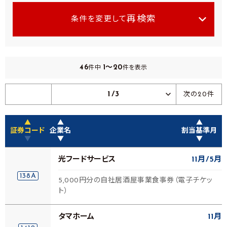
再検索
条件を変更して
46
1～20
件中
件を表示
1/3
次の20件
▲
▲
▲
証券コード
企業名
割当基準月
▼
▼
▼
光フードサービス
11月
5月
138A
5,000円分の自社居酒屋事業食事券（電子チケッ
ト）
タマホーム
11月