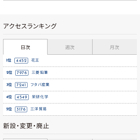
アクセスランキング
日次
週次
月次
1位
4452
花王
2位
7976
三菱鉛筆
3位
7241
フタバ産業
4位
4549
栄研化学
5位
3176
三洋貿易
新設・変更・廃止