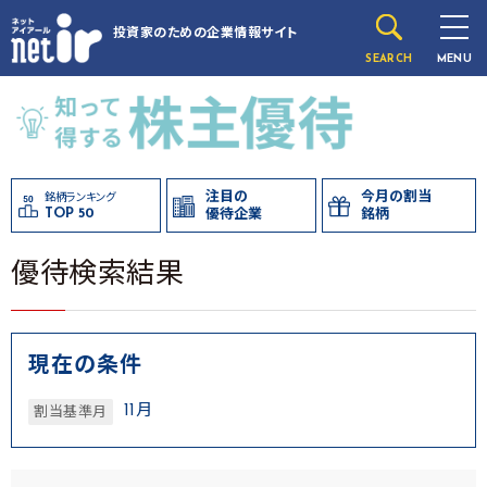
投資家のための
企業情報サイト
SEARCH
MENU
注目の
今月の割当
銘柄ランキング
TOP 50
優待企業
銘柄
優待検索結果
現在の条件
11月
割当基準月