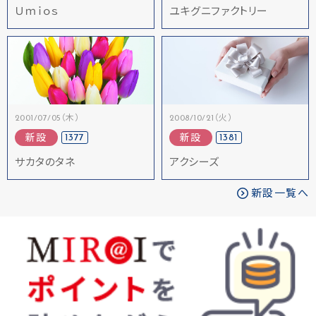
Ｕｍｉｏｓ
ユキグニファクトリー
2001/07/05（木）
2008/10/21（火）
1377
1381
新設
新設
サカタのタネ
アクシーズ
新設一覧へ