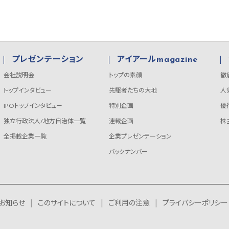
プレゼンテーション
アイアールmagazine
会社説明会
トップの素顔
徹
トップインタビュー
先駆者たちの大地
人
IPOトップインタビュー
特別企画
優
独立行政法人/地方自治体一覧
連載企画
株
全掲載企業一覧
企業プレゼンテーション
バックナンバー
お知らせ
このサイトについて
ご利用の注意
プライバシーポリシー