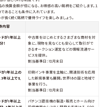
感が感じられる制度です。
品の換算金額が倍になる、お得感の高い銘柄をご紹介します。１
待であることも条件に入れています。
みが長く続く銘柄で優待ライフを楽しみましょう。
待内容
ードが1年以上
中古車をはじめとするさまざまな商材を対
分！
象に、現物を見なくとも安心して取引がで
きるオークション運営などの情報流通サー
ビスを提供。
割当基準日：12月末日
ドが1年以上の
印刷インキ事業を主軸に、関連技術を応用
、3年以上で2,
した新規事業も展開。世界18の国と地域で
事業を行う。
割当基準日：12月末日
ードが1年以上
パチンコ遊技機の製造・販売とホール向け