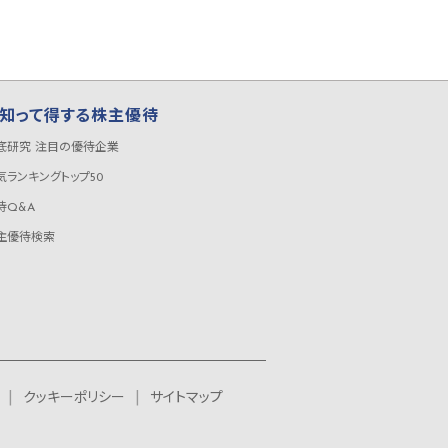
知って得する株主優待
底研究 注目の優待企業
気ランキングトップ50
待Q&A
主優待検索
クッキーポリシー
サイトマップ