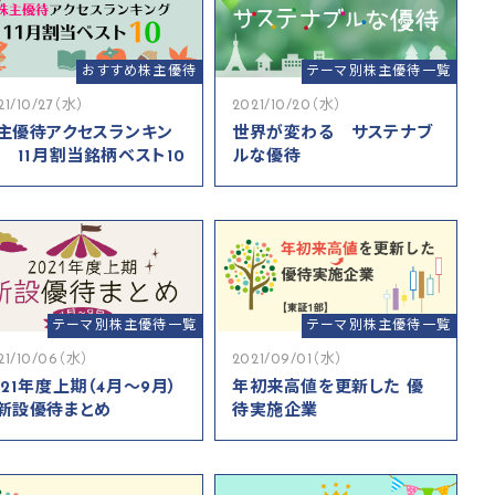
おすすめ株主優待
テーマ別株主優待一覧
21/10/27（水）
2021/10/20（水）
主優待アクセスランキン
世界が変わる サステナブ
 11月割当銘柄ベスト10
ルな優待
テーマ別株主優待一覧
テーマ別株主優待一覧
21/10/06（水）
2021/09/01（水）
021年度上期（4月～9月）
年初来高値を更新した 優
新設優待まとめ
待実施企業