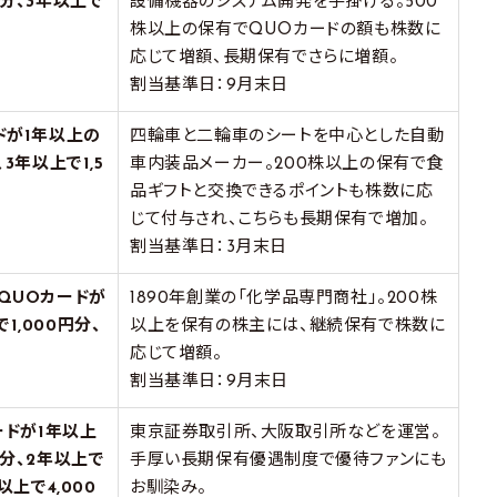
円分、3年以上で
設備機器のシステム開発を手掛ける。500
株以上の保有でQUOカードの額も株数に
応じて増額、長期保有でさらに増額。
割当基準日：9月末日
ドが1年以上の
四輪車と二輪車のシートを中心とした自動
3年以上で1,5
車内装品メーカー。200株以上の保有で食
品ギフトと交換できるポイントも株数に応
じて付与され、こちらも長期保有で増加。
割当基準日：3月末日
QUOカードが
1890年創業の「化学品専門商社」。200株
1,000円分、
以上を保有の株主には、継続保有で株数に
！
応じて増額。
割当基準日：9月末日
ードが1年以上
東京証券取引所、大阪取引所などを運営。
円分、2年以上で
手厚い長期保有優遇制度で優待ファンにも
以上で4,000
お馴染み。