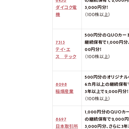
6430
の継続保有で2,000
ダイコク電
3,000円分！
機
（100株以上）
500円分のQUOカー
7313
継続保有で1,000円分、
テイ・エ
00円分！
ス テック
（100株以上）
500円分のオリジナル
8098
6カ月以上の継続保有で
稲畑産業
3年以上で2,000円分
（100株以上）
1,000円分のQUOカ
8697
の継続保有で2,000
日本取引所
3,000円分、さらに3年