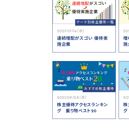
テーマ別株主優待一覧
2021/07/14（水）
20
連続増配がスゴい 優待実
増
施企業
施
おすすめ株主優待
2021/09/08（水）
20
株主優待アクセスランキン
株
グ 乗り物ベスト20
グ