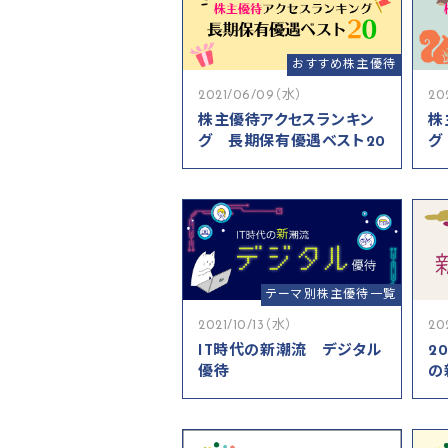
おすすめ株主優待
2021/06/09（水）
20
株主優待アクセスランキン
株
グ 長期保有優遇ベスト20
グ
テーマ別株主優待一覧
2021/10/13（水）
20
IT時代の新潮流 デジタル
2
優待
の