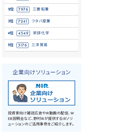
2位
7976
三菱鉛筆
3位
7241
フタバ産業
4位
4549
栄研化学
5位
3176
三洋貿易
企業向けソリューション
投資家向け雑誌広告やIR動画の配信、W
EB説明会など、野村IRが提供するIRソリ
ューションのご活用事例をご紹介します。