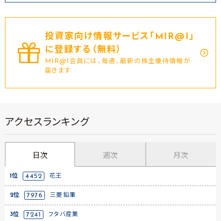
投資家向け情報サービス｢MIR@I｣
に登録する（無料）
MIR@I会員には、毎週、最新の株主優待情報が
届きます
アクセスランキング
日次
週次
月次
1位
4452
花王
2位
7976
三菱鉛筆
3位
7241
フタバ産業