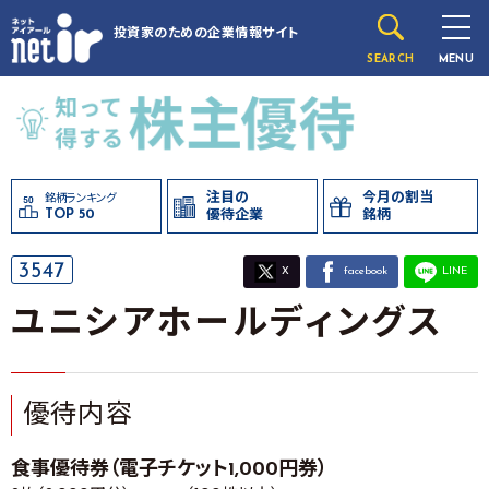
投資家のための
企業情報サイト
SEARCH
MENU
注目の
今月の割当
銘柄ランキング
TOP 50
優待企業
銘柄
3547
X
facebook
LINE
ユニシアホールディングス
優待内容
食事優待券（電子チケット1,000円券）