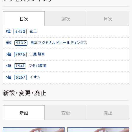
日次
週次
月次
1位
4452
花王
2位
2702
日本マクドナルドホールディングス
3位
7976
三菱鉛筆
4位
7241
フタバ産業
5位
8267
イオン
新設・変更・廃止
新設
変更
廃止