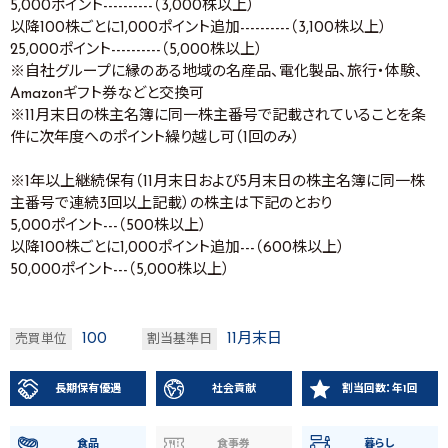
5,000ポイント----------（3,000株以上）
以降100株ごとに1,000ポイント追加----------（3,100株以上）
25,000ポイント----------（5,000株以上）
※自社グループに縁のある地域の名産品、電化製品、旅行・体験、
Amazonギフト券などと交換可
※11月末日の株主名簿に同一株主番号で記載されていることを条
件に次年度へのポイント繰り越し可（1回のみ）
※1年以上継続保有（11月末日および5月末日の株主名簿に同一株
主番号で連続3回以上記載）の株主は下記のとおり
5,000ポイント---（500株以上）
以降100株ごとに1,000ポイント追加---（600株以上）
50,000ポイント---（5,000株以上）
100
11月末日
売買単位
割当基準日
長期保有優遇
社会貢献
割当回数：年1回
食品
食事券
暮らし