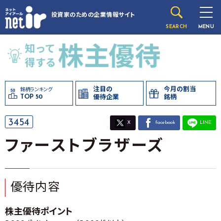
投資家のための
企業情報サイト
SEARCH
MENU
注目の
今月の割当
銘柄ランキング
TOP 50
優待企業
銘柄
3454
X
facebook
LINE
ファーストブラザーズ
優待内容
株主優待ポイント