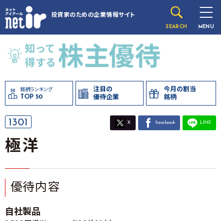
投資家のための
企業情報サイト
SEARCH
MENU
注目の
今月の割当
銘柄ランキング
TOP 50
優待企業
銘柄
1301
X
facebook
LINE
極洋
優待内容
自社製品