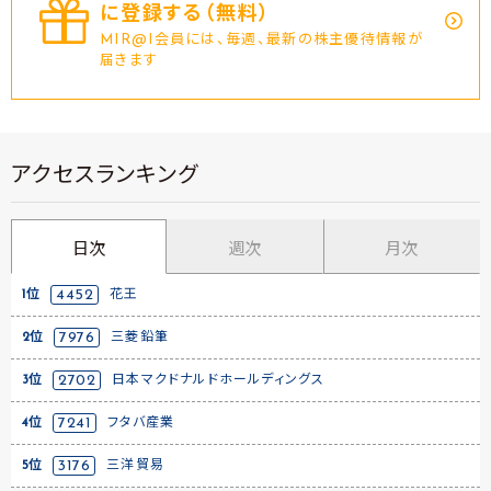
に登録する（無料）
MIR@I会員には、毎週、最新の株主優待情報が
届きます
アクセスランキング
日次
週次
月次
1位
4452
花王
2位
7976
三菱鉛筆
3位
2702
日本マクドナルドホールディングス
4位
7241
フタバ産業
5位
3176
三洋貿易