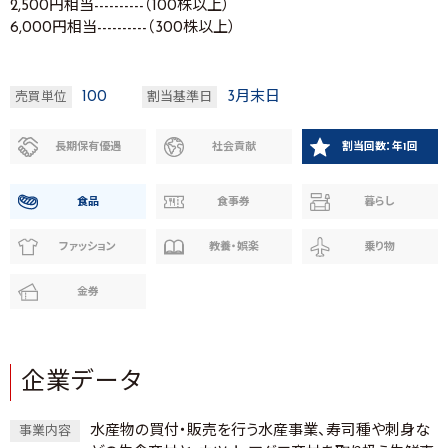
2,500円相当----------（100株以上）
6,000円相当----------（300株以上）
100
3月末日
売買単位
割当基準日
長期保有優遇
社会貢献
割当回数：年1回
食品
食事券
暮らし
ファッション
教養・娯楽
乗り物
金券
企業データ
水産物の買付・販売を行う水産事業、寿司種や刺身な
事業内容