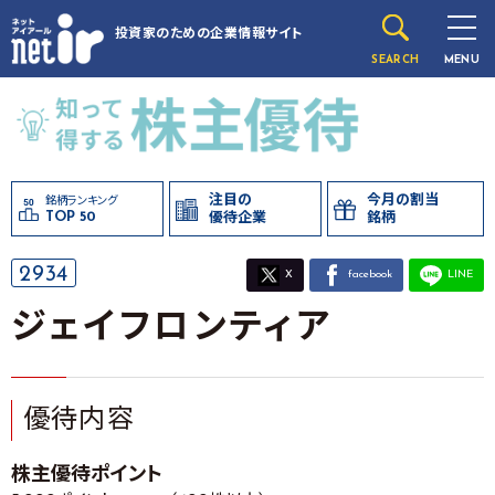
投資家のための
企業情報サイト
SEARCH
MENU
注目の
今月の割当
銘柄ランキング
TOP 50
優待企業
銘柄
2934
X
facebook
LINE
ジェイフロンティア
優待内容
株主優待ポイント