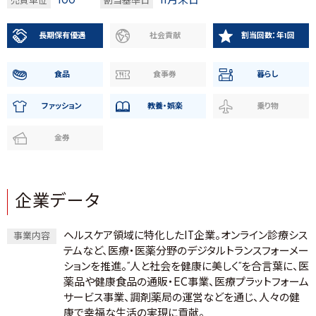
100
11月末日
売買単位
割当基準日
長期保有優遇
社会貢献
割当回数：年1回
食品
食事券
暮らし
ファッション
教養・娯楽
乗り物
金券
企業データ
ヘルスケア領域に特化したIT企業。オンライン診療シス
事業内容
テムなど、医療・医薬分野のデジタルトランスフォーメー
ションを推進。“人と社会を健康に美しく“を合言葉に、医
薬品や健康食品の通販・EC事業、医療プラットフォーム
サービス事業、調剤薬局の運営などを通じ、人々の健
康で幸福な生活の実現に貢献。