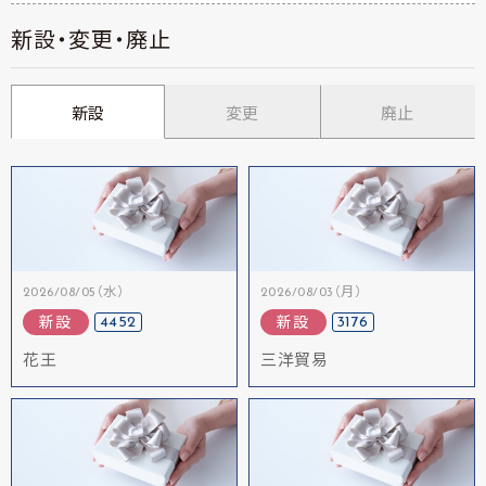
新設・変更・廃止
新設
変更
廃止
2026/08/05（水）
2026/08/03（月）
4452
3176
新設
新設
花王
三洋貿易