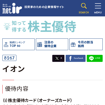
投資家のための
企業情報サイト
SEARCH
MENU
注目の
今月の割当
銘柄ランキング
TOP 50
優待企業
銘柄
8267
X
facebook
LINE
イオン
優待内容
（1）株主優待カード（オーナーズカード）