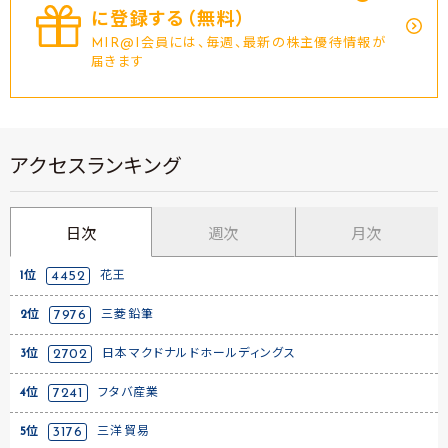
に登録する（無料）
MIR@I会員には、毎週、最新の株主優待情報が
届きます
アクセスランキング
日次
週次
月次
1位
4452
花王
2位
7976
三菱鉛筆
3位
2702
日本マクドナルドホールディングス
4位
7241
フタバ産業
5位
3176
三洋貿易