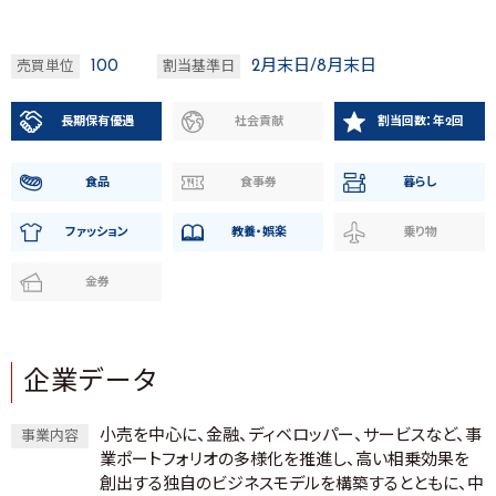
100
2月末日/8月末日
売買単位
割当基準日
長期保有優遇
社会貢献
割当回数：年2回
食品
食事券
暮らし
ファッション
教養・娯楽
乗り物
金券
企業データ
小売を中心に、金融、ディベロッパー、サービスなど、事
事業内容
業ポートフォリオの多様化を推進し、高い相乗効果を
創出する独自のビジネスモデルを構築するとともに、中