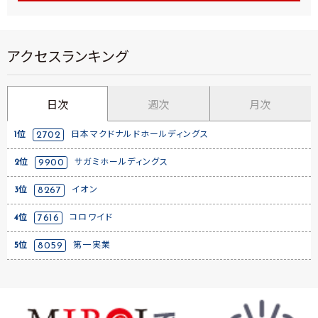
アクセスランキング
日次
週次
月次
1位
2702
日本マクドナルドホールディングス
2位
9900
サガミホールディングス
3位
8267
イオン
4位
7616
コロワイド
5位
8059
第一実業