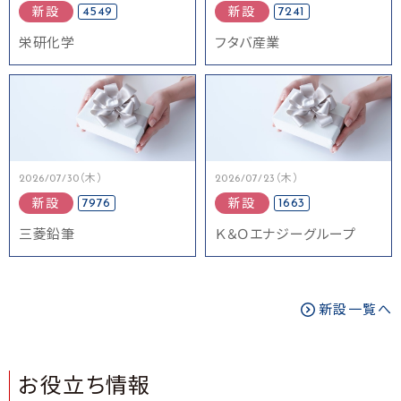
4549
7241
新設
新設
栄研化学
フタバ産業
2026/07/30（木）
2026/07/23（木）
7976
1663
新設
新設
三菱鉛筆
Ｋ＆Ｏエナジーグループ
新設一覧へ
お役立ち情報