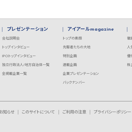
プレゼンテーション
アイアールmagazine
会社説明会
トップの素顔
徹
トップインタビュー
先駆者たちの大地
人
IPOトップインタビュー
特別企画
優
独立行政法人/地方自治体一覧
連載企画
株
全掲載企業一覧
企業プレゼンテーション
バックナンバー
お知らせ
このサイトについて
ご利用の注意
プライバシーポリシー