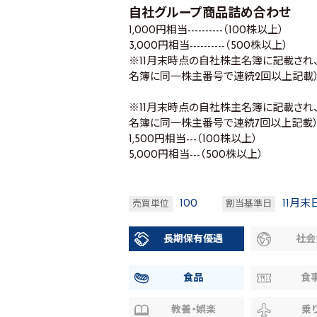
自社グループ商品詰め合わせ
1,000円相当----------（100株以上）
3,000円相当----------（500株以上）
※11月末時点の自社株主名簿に記載され、
名簿に同一株主番号で連続2回以上記載
※11月末時点の自社株主名簿に記載され、
名簿に同一株主番号で連続7回以上記載
1,500円相当---（100株以上）
5,000円相当---（500株以上）
100
11月末
売買単位
割当基準日
長期保有優遇
社会
食品
食
教養・娯楽
乗