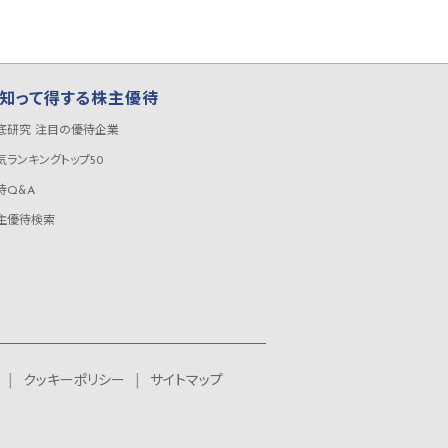
知って得する株主優待
底研究 注目の優待企業
気ランキングトップ50
待Q&A
主優待検索
クッキーポリシー
サイトマップ