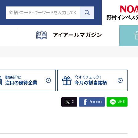
アイアールマガジン
徹底研究
今すぐチェック！
注目の
優待企業
今月の割当
銘柄
X
facebook
LINE