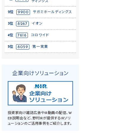
ディングス
2位
9900
サガミホールディングス
3位
8267
イオン
4位
7616
コロワイド
5位
8059
第一実業
企業向けソリューション
投資家向け雑誌広告やIR動画の配信、W
EB説明会など、野村IRが提供するIRソリ
ューションのご活用事例をご紹介します。