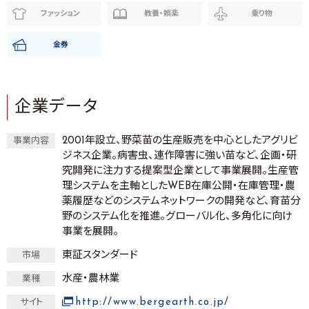
ファッション
教養・娯楽
乗り物
金券
企業データ
2001年設立、野菜苗の生産販売を中心としたアグリビ
事業内容
ジネス企業。病害虫、連作障害に強い苗など、企画・研
究開発に注力する提案型企業として事業展開。生産管
理システムを主軸としたWEB在庫公開・在庫管理・農
薬履歴などのシステムネットワークの開発など、育苗分
野のシステム化を推進。グローバル化、多角化に向け
事業を展開。
東証スタンダード
市場
水産・農林業
業種
http://www.bergearth.co.jp/
サイト