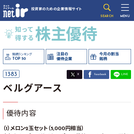
投資家のための
企業情報サイト
SEARCH
MENU
注目の
今月の割当
銘柄ランキング
TOP 50
優待企業
銘柄
1383
X
facebook
LINE
ベルグアース
優待内容
（1）メロン2玉セット（5,000円相当）