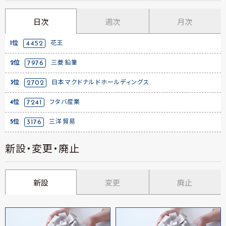
日次
週次
月次
1位
4452
花王
2位
7976
三菱鉛筆
3位
2702
日本マクドナルドホールディングス
4位
7241
フタバ産業
5位
3176
三洋貿易
新設・変更・廃止
新設
変更
廃止