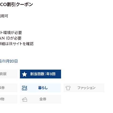
HACO割引クーポン
利用可
ット環境が必要
AN IDが必要
細はIRサイトを確認
日/11月20日
貢献
割当回数：年2回
事券
暮らし
ファッション
り物
金券