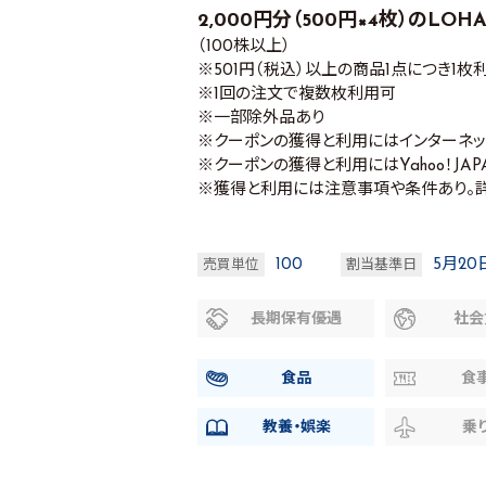
2,000円分（500円×4枚）のLO
（100株以上）
※501円（税込）以上の商品1点につき1枚
※1回の注文で複数枚利用可
※一部除外品あり
※クーポンの獲得と利用にはインターネ
※クーポンの獲得と利用にはYahoo！JAP
※獲得と利用には注意事項や条件あり。詳
100
5月20
売買単位
割当基準日
長期保有優遇
社会
食品
食
教養・娯楽
乗