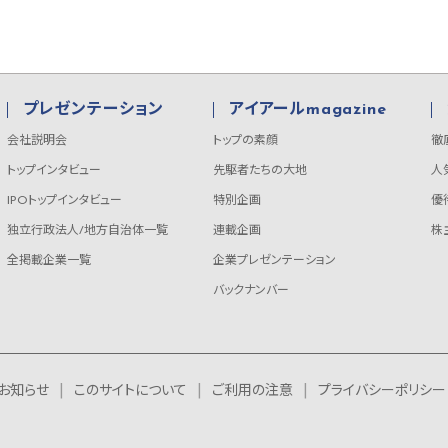
プレゼンテーション
アイアールmagazine
会社説明会
トップの素顔
徹
トップインタビュー
先駆者たちの大地
人
IPOトップインタビュー
特別企画
優
独立行政法人/地方自治体一覧
連載企画
株
全掲載企業一覧
企業プレゼンテーション
バックナンバー
お知らせ
このサイトについて
ご利用の注意
プライバシーポリシー