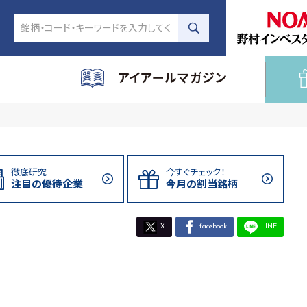
アイアールマガジン
徹底研究
今すぐチェック！
注目の
優待企業
今月の割当
銘柄
X
facebook
LINE