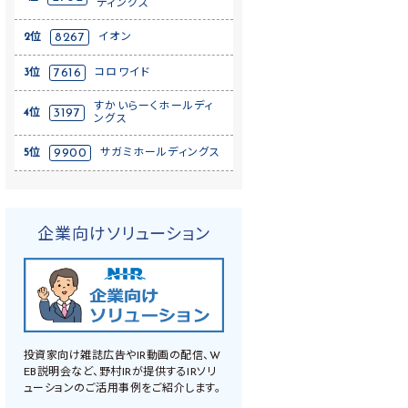
ディングス
2位
8267
イオン
3位
7616
コロワイド
すかいらーくホールディ
4位
3197
ングス
5位
9900
サガミホールディングス
企業向けソリューション
投資家向け雑誌広告やIR動画の配信、W
EB説明会など、野村IRが提供するIRソリ
ューションのご活用事例をご紹介します。