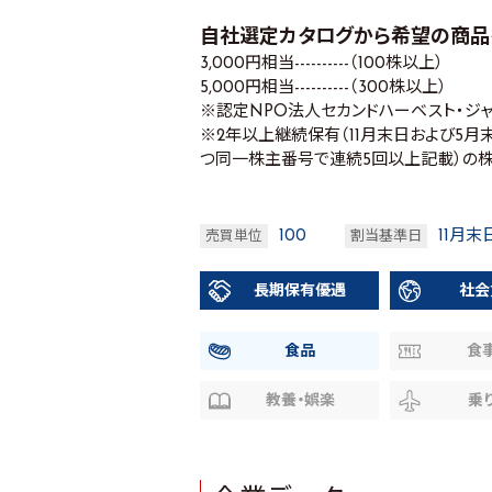
自社選定カタログから希望の商品
3,000円相当----------（100株以上）
5,000円相当----------（300株以上）
※認定NPO法人セカンドハーベスト・ジ
※2年以上継続保有（11月末日および5
つ同一株主番号で連続5回以上記載）の
100
11月末
売買単位
割当基準日
長期保有優遇
社会
食品
食
教養・娯楽
乗