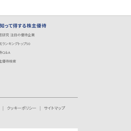
知って得する株主優待
底研究 注目の優待企業
気ランキングトップ50
待Q&A
主優待検索
クッキーポリシー
サイトマップ