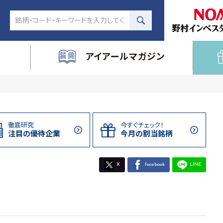
アイアールマガジン
徹底研究
今すぐチェック！
注目の
優待企業
今月の割当
銘柄
X
facebook
LINE