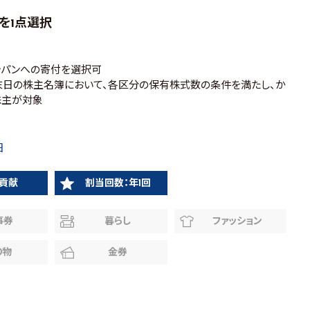
を1点選択
ャパンへの寄付を選択可
月末日の株主名簿において、各区分の保有株式数の条件を満たし、か
株主が対象
日
貢献
割当回数：年1回
事券
暮らし
ファッション
り物
金券