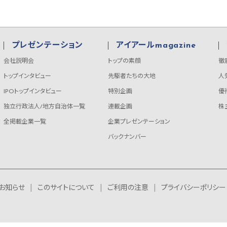
プレゼンテーション
アイアールmagazine
会社説明会
トップの素顔
徹
トップインタビュー
先駆者たちの大地
人
IPOトップインタビュー
特別企画
優
独立行政法人/地方自治体一覧
連載企画
株
全掲載企業一覧
企業プレゼンテーション
バックナンバー
お知らせ
このサイトについて
ご利用の注意
プライバシーポリシー