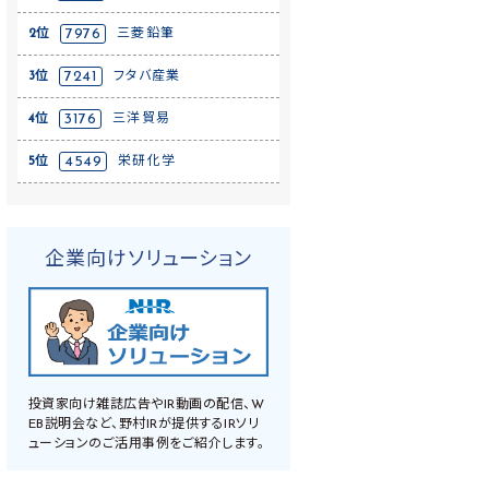
2位
7976
三菱鉛筆
3位
7241
フタバ産業
4位
3176
三洋貿易
5位
4549
栄研化学
企業向けソリューション
投資家向け雑誌広告やIR動画の配信、W
EB説明会など、野村IRが提供するIRソリ
ューションのご活用事例をご紹介します。