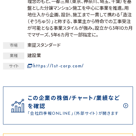
理念のもと、一都三県（東京、神奈川、埼玉、千葉）を基
盤とした分譲マンション施工を中心に事業を推進。用
地仕入から企画、設計、施工まで一貫して携わる「造注
（ぞうちゅう）」と称する、事業主から特命での工事受注
が可能となる事業スタイルが強み。設立から3年10カ月
でマザーズ、5年6カ月で一部指定に。
東証スタンダード
市場
建設業
業種
https://1st-corp.com/
サイト
この企業の株価/チャート/業績など
を確認
「会社四季報ONLINE」（外部サイト）が開きます