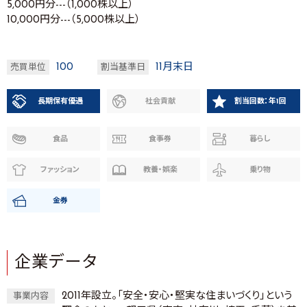
5,000円分---（1,000株以上）
10,000円分---（5,000株以上）
100
11月末日
売買単位
割当基準日
長期保有優遇
社会貢献
割当回数：年1回
食品
食事券
暮らし
ファッション
教養・娯楽
乗り物
金券
企業データ
2011年設立。「安全・安心・堅実な住まいづくり」という
事業内容