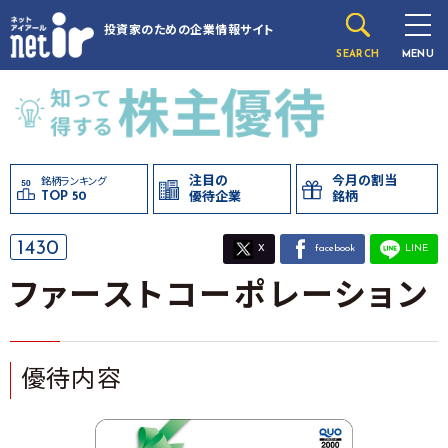
投資家のための
企業情報サイト
SEARCH
MENU
注目の
今月の割当
銘柄ランキング
TOP 50
優待企業
銘柄
1430
X
facebook
LINE
ファーストコーポレーション
優待内容