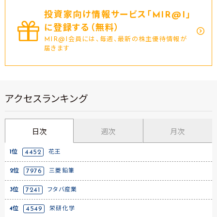
投資家向け情報サービス｢MIR@I｣
に登録する（無料）
MIR@I会員には、毎週、最新の株主優待情報が
届きます
アクセスランキング
日次
週次
月次
1位
4452
花王
2位
7976
三菱鉛筆
3位
7241
フタバ産業
4位
4549
栄研化学