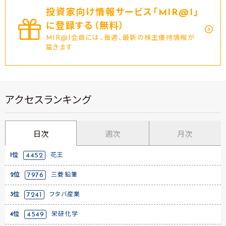
投資家向け情報サービス｢MIR@I｣
に登録する（無料）
MIR@I会員には、毎週、最新の株主優待情報が
届きます
アクセスランキング
日次
週次
月次
1位
4452
花王
2位
7976
三菱鉛筆
3位
7241
フタバ産業
4位
4549
栄研化学