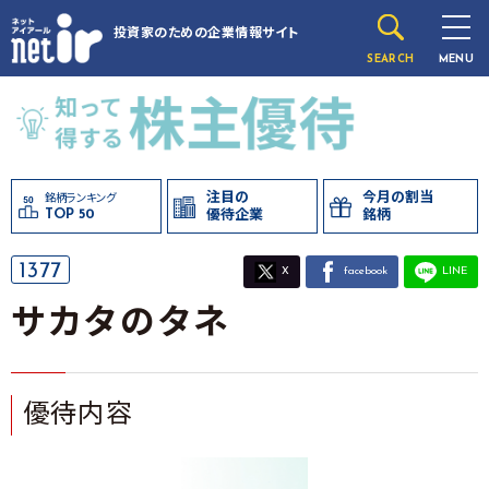
投資家のための
企業情報サイト
SEARCH
MENU
注目の
今月の割当
銘柄ランキング
TOP 50
優待企業
銘柄
1377
X
facebook
LINE
サカタのタネ
優待内容