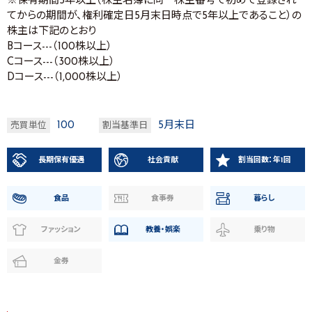
※保有期間5年以上（株主名簿に同一株主番号で初めて登録され
てからの期間が、権利確定日5月末日時点で5年以上であること）の
株主は下記のとおり
Bコース---（100株以上）
Cコース---（300株以上）
Dコース---（1,000株以上）
100
5月末日
売買単位
割当基準日
長期保有優遇
社会貢献
割当回数：年1回
食品
食事券
暮らし
ファッション
教養・娯楽
乗り物
金券