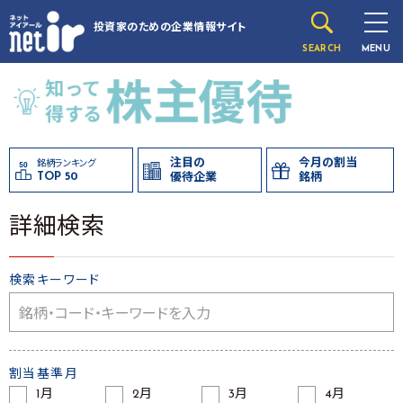
投資家のための
企業情報サイト
SEARCH
MENU
注目の
今月の割当
銘柄ランキング
TOP 50
優待企業
銘柄
詳細検索
検索キーワード
割当基準月
1月
2月
3月
4月