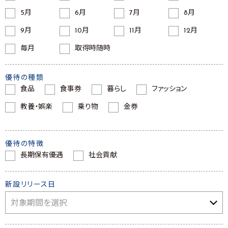
5月
6月
7月
8月
9月
10月
11月
12月
毎月
取得時随時
優待の種類
食品
食事券
暮らし
ファッション
教養・娯楽
乗り物
金券
優待の特徴
長期保有優遇
社会貢献
新設リリース日