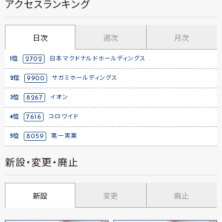
アクセスランキング
日次
週次
月次
1位
2702
日本マクドナルドホールディングス
2位
9900
サガミホールディングス
3位
8267
イオン
4位
7616
コロワイド
5位
8059
第一実業
新設・変更・廃止
新設
変更
廃止