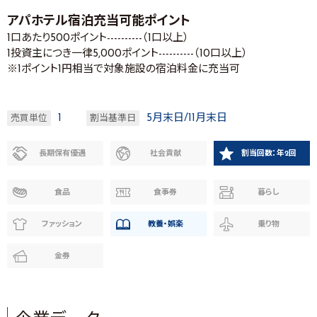
アパホテル宿泊充当可能ポイント
1口あたり500ポイント----------（1口以上）
1投資主につき一律5,000ポイント----------（10口以上）
※1ポイント1円相当で対象施設の宿泊料金に充当可
1
5月末日/11月末日
売買単位
割当基準日
長期保有優遇
社会貢献
割当回数：年2回
食品
食事券
暮らし
ファッション
教養・娯楽
乗り物
金券