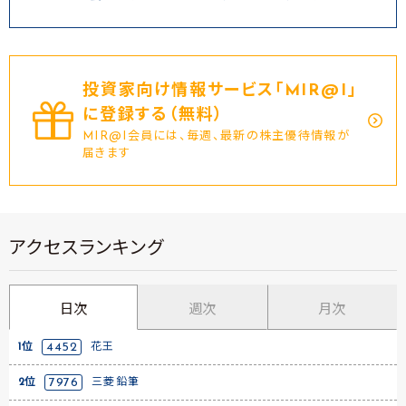
投資家向け情報サービス｢MIR@I｣
に登録する（無料）
MIR@I会員には、毎週、最新の株主優待情報が
届きます
アクセスランキング
日次
週次
月次
1位
4452
花王
2位
7976
三菱鉛筆