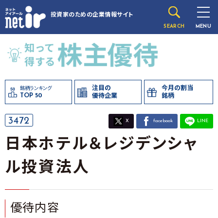
投資家のための
企業情報サイト
SEARCH
MENU
注目の
今月の割当
銘柄ランキング
TOP 50
優待企業
銘柄
3472
X
facebook
LINE
日本ホテル＆レジデンシャ
ル投資法人
優待内容