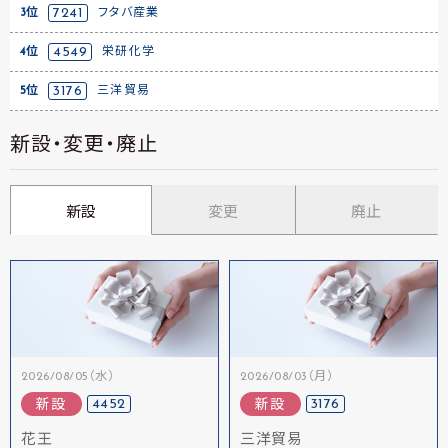
3位
7241
フタバ産業
4位
4549
栄研化学
5位
3176
三洋貿易
新設・変更・廃止
新設
変更
廃止
2026/08/05（水）
2026/08/03（月）
4452
3176
新設
新設
花王
三洋貿易