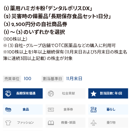
（1）薬用ハミガキ粉「デンタルポリスDX」
（2）災害時の備蓄品「長期保存食品セット1日分」
（3）2,500円分の自社商品券
（1）～（3）のいずれかを選択
（100株以上）
※（3）自社・グループ店舗でOTC医薬品などの購入に利用可
※100株以上を1年以上継続保有（11月末日および5月末日の株主名
簿に連続3回以上記載）の株主が対象
100
11月末日
売買単位
割当基準日
長期保有優遇
社会貢献
割当回数：年1回
食品
食事券
暮らし
ファッション
教養・娯楽
乗り物