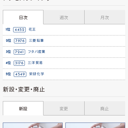
日次
週次
月次
1位
4452
花王
2位
7976
三菱鉛筆
3位
7241
フタバ産業
4位
3176
三洋貿易
5位
4549
栄研化学
新設・変更・廃止
新設
変更
廃止