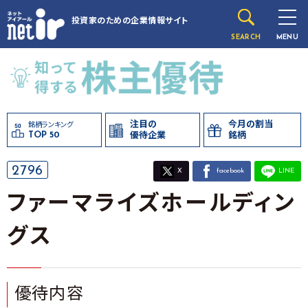
投資家のための
企業情報サイト
SEARCH
MENU
注目の
今月の割当
銘柄ランキング
TOP 50
優待企業
銘柄
2796
X
facebook
LINE
ファーマライズホールディン
グス
優待内容