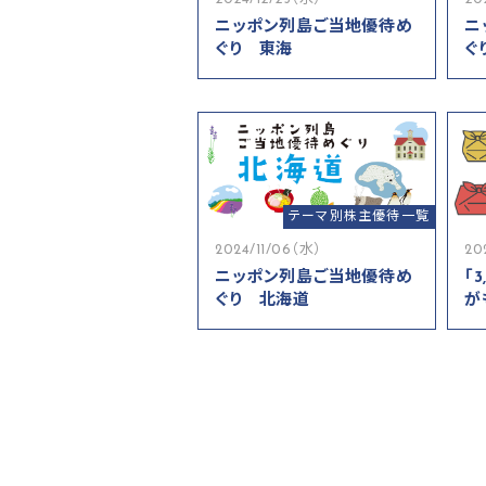
ニッポン列島ご当地優待め
ニ
ぐり 東海
ぐ
テーマ別株主優待一覧
2024/11/06（水）
20
ニッポン列島ご当地優待め
「
ぐり 北海道
が