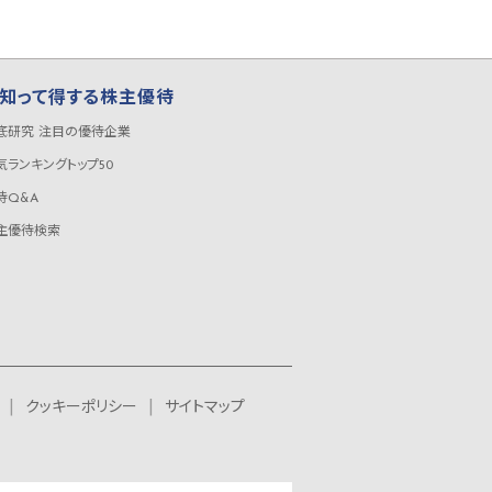
知って得する株主優待
底研究 注目の優待企業
気ランキングトップ50
待Q&A
主優待検索
クッキーポリシー
サイトマップ