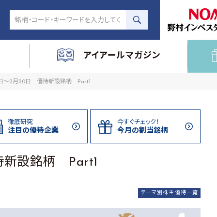
アイアールマガジン
1日～2月20日 優待新設銘柄 Part1
徹底研究
今すぐチェック！
注目の
優待企業
今月の割当
銘柄
新設銘柄 Part1
テーマ別株主優待一覧