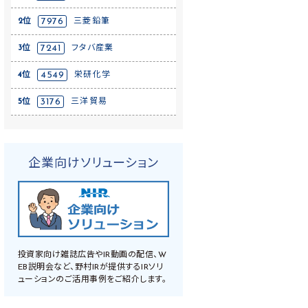
2位
7976
三菱鉛筆
3位
7241
フタバ産業
4位
4549
栄研化学
5位
3176
三洋貿易
企業向けソリューション
投資家向け雑誌広告やIR動画の配信、W
EB説明会など、野村IRが提供するIRソリ
ューションのご活用事例をご紹介します。