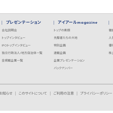
プレゼンテーション
アイアールmagazine
会社説明会
トップの素顔
徹
トップインタビュー
先駆者たちの大地
人
IPOトップインタビュー
特別企画
優
独立行政法人/地方自治体一覧
連載企画
株
全掲載企業一覧
企業プレゼンテーション
バックナンバー
お知らせ
このサイトについて
ご利用の注意
プライバシーポリシー