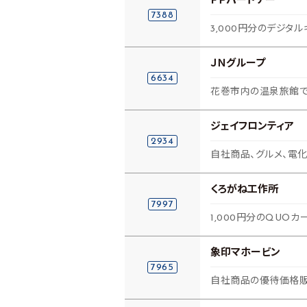
ＦＰパートナー
7388
3,000円分のデジタル
ＪＮグループ
6634
花巻市内の温泉旅館
ジェイフロンティア
2934
自社商品、グルメ、電
くろがね工作所
7997
1,000円分のQUOカ
象印マホービン
7965
自社商品の優待価格販