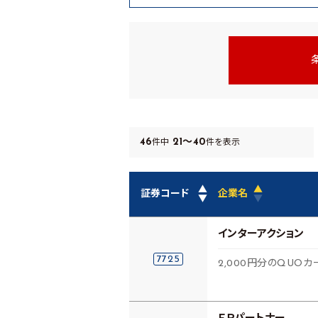
46
21～40
件中
件を表示
▲
▲
証券コード
企業名
▼
▼
インターアクション
7725
2,000円分のQUOカ