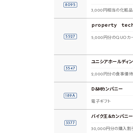
8095
3,000円相当の化粧
ｐｒｏｐｅｒｔｙ ｔｅｃ
5527
5,000円分のQUOカ
ユニシアホールディン
3547
2,000円分の食事優
Ｄ＆Ｍカンパニー
189A
電子ギフト
バイク王＆カンパニー
3377
30,000円分の購入割