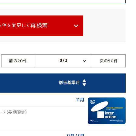
再検索
条件を変更して
2/3
前の20件
次の20件
▲
割当基準月
▼
11月
ード（長期限定）