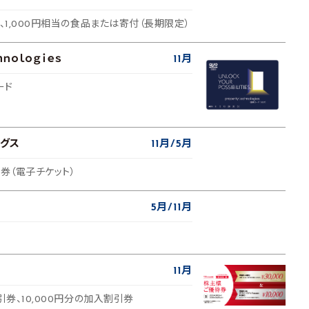
品、1,000円相当の食品または寄付（長期限定）
ｈｎｏｌｏｇｉｅｓ
11月
ード
グス
11月
5月
待券（電子チケット）
5月
11月
11月
引券、10,000円分の加入割引券