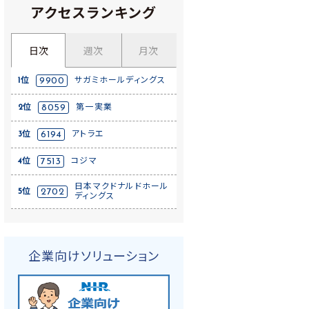
アクセスランキング
日次
週次
月次
1位
9900
サガミホールディングス
2位
8059
第一実業
3位
6194
アトラエ
4位
7513
コジマ
日本マクドナルドホール
5位
2702
ディングス
企業向けソリューション