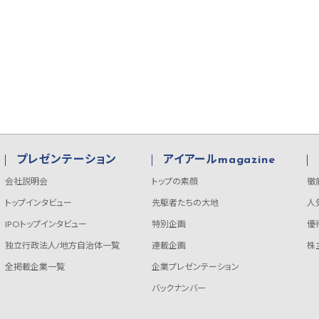
プレゼンテーション
アイアールmagazine
会社説明会
トップの素顔
徹
トップインタビュー
先駆者たちの大地
人
IPOトップインタビュー
特別企画
優
独立行政法人/地方自治体一覧
連載企画
株
全掲載企業一覧
企業プレゼンテーション
バックナンバー