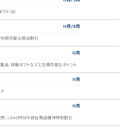
11月
5月
ギフト（R）
11月
5月
で利用可能な宿泊割引
11月
化製品、体験ギフトなどと交換可能なポイント
11月
ード
11月
売、1,000円分の自社商品優待特別割引