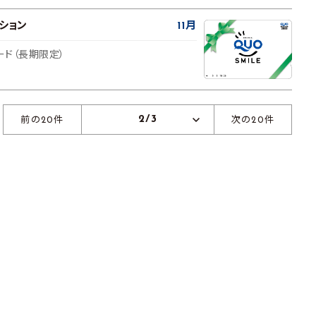
ション
11月
ード（長期限定）
2/3
前の20件
次の20件