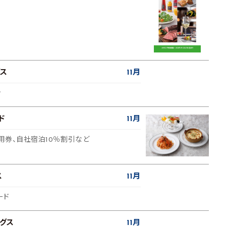
ス
11月
ン
ド
11月
利用券、自社宿泊10％割引など
ス
11月
ード
グス
11月