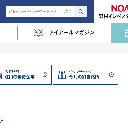
アイアールマガジン
徹底研究
今すぐチェック！
注目の
優待企業
今月の割当
銘柄
1月