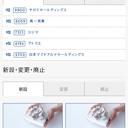
1位
9900
サガミホールディングス
2位
8059
第一実業
3位
7513
コジマ
4位
6194
アトラエ
5位
2702
日本マクドナルドホールディングス
新設・変更・廃止
新設
変更
廃止