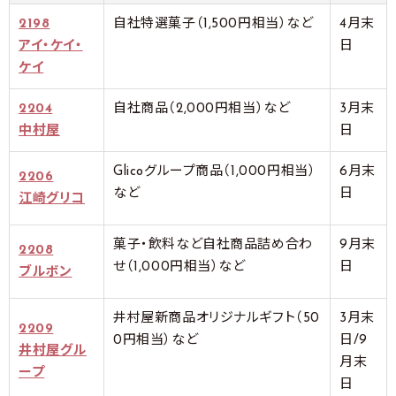
2198
自社特選菓子（1,500円相当）など
4月末
アイ・ケイ・
日
ケイ
2204
自社商品（2,000円相当）など
3月末
中村屋
日
Glicoグループ商品（1,000円相当）
6月末
2206
など
日
江崎グリコ
菓子・飲料など自社商品詰め合わ
9月末
2208
せ（1,000円相当）など
日
ブルボン
井村屋新商品オリジナルギフト（50
3月末
2209
0円相当）など
日/9
井村屋グル
月末
ープ
日