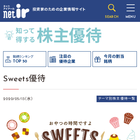
投資家のための
企業情報サイト
SEARCH
MENU
注目の
今月の割当
銘柄ランキング
TOP 50
優待企業
銘柄
Sweets優待
2020/05/13（水）
テーマ別株主優待一覧