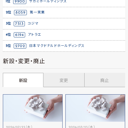
1位
9900
サガミホールディングス
2位
8059
第一実業
3位
7513
コジマ
4位
6194
アトラエ
5位
2702
日本マクドナルドホールディングス
新設・変更・廃止
新設
変更
廃止
2026/07/23（木）
2026/07/23（木）