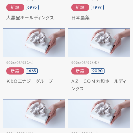
6993
4997
新設
新設
大黒屋ホールディングス
日本農薬
2026/07/23（木）
2026/07/22（水）
1663
9090
新設
新設
Ｋ＆Ｏエナジーグループ
ＡＺ－ＣＯＭ丸和ホールディ
ングス