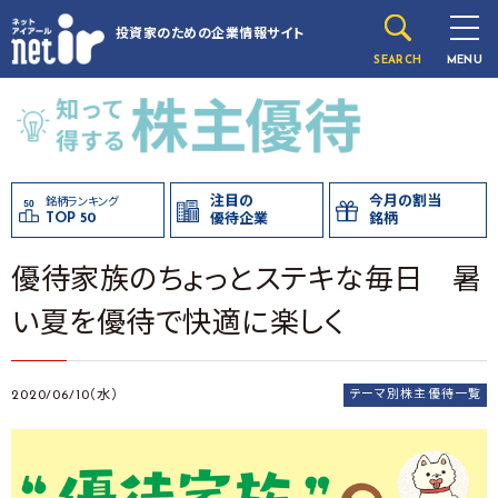
投資家のための
企業情報サイト
SEARCH
MENU
注目の
今月の割当
銘柄ランキング
TOP 50
優待企業
銘柄
優待家族のちょっとステキな毎日 暑
い夏を優待で快適に楽しく
2020/06/10（水）
テーマ別株主優待一覧