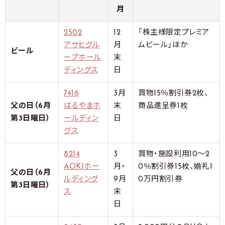
月
2502
12
「株主様限定プレミア
アサヒグル
月
ムビール」ほか
ビール
ープホール
末
ディングス
日
7416
3月
買物15％割引券2枚、
父の日（6月
はるやまホ
末
商品進呈券1枚
第3日曜日）
ールディン
日
グス
8214
3
買物・施設利用10～2
AOKIホー
月・
0％割引券15枚、婚礼1
父の日（6月
ルディング
9月
0万円割引券
第3日曜日）
ス
末
日