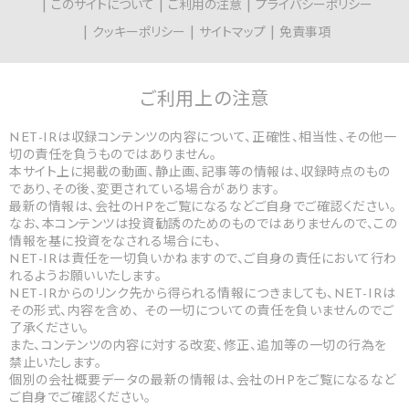
このサイトについて
ご利用の注意
プライバシーポリシー
クッキーポリシー
サイトマップ
免責事項
ご利用上の
注意
NET-IRは収録コンテンツの内容について、正確性、相当性、その他一
切の責任を負うものではありません。
本サイト上に掲載の動画、静止画、記事等の情報は、収録時点のもの
であり、その後、変更されている場合があります。
最新の情報は、会社のHPをご覧になるなどご自身でご確認ください。
なお、本コンテンツは投資勧誘のためのものではありませんので、この
情報を基に投資をなされる場合にも、
NET-IRは責任を一切負いかねますので、ご自身の責任において行わ
れるようお願いいたします。
NET-IRからのリンク先から得られる情報につきましても、NET-IRは
その形式、内容を含め、 その一切についての責任を負いませんのでご
了承ください。
また、コンテンツの内容に対する改変、修正、追加等の一切の行為を
禁止いたします。
個別の会社概要データの最新の情報は、会社のHPをご覧になるなど
ご自身でご確認ください。