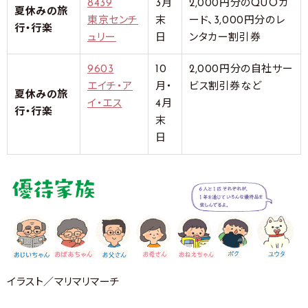
8439
3月
2,000円分のQUOカ
夏休みの旅
東京センチ
末
ード、3,000円分のレ
行・行楽
ュリー
日
ンタカー割引券
9603
10
2,000円分の自社サー
エイチ・ア
月・
ビス割引券など
夏休みの旅
イ・エス
4月
行・行楽
末
日
イラスト／マリマリマーチ