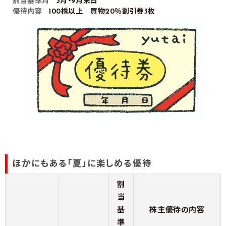
割当基準月
3月・9月末日
優待内容
100株以上 買物20％割引券3枚
ほかにもある「夏」に楽しめる優待
割
当
基
株主優待の内容
準