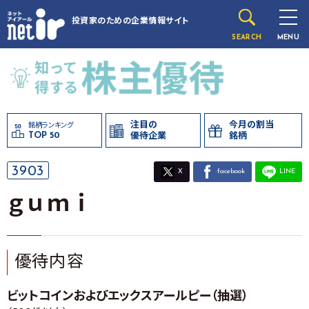
投資家のための
企業情報サイト
SEARCH
MENU
注目の
今月の割当
銘柄ランキング
TOP 50
優待企業
銘柄
3903
X
facebook
LINE
ｇｕｍｉ
優待内容
ビットコインおよびエックスアールピー（抽選）