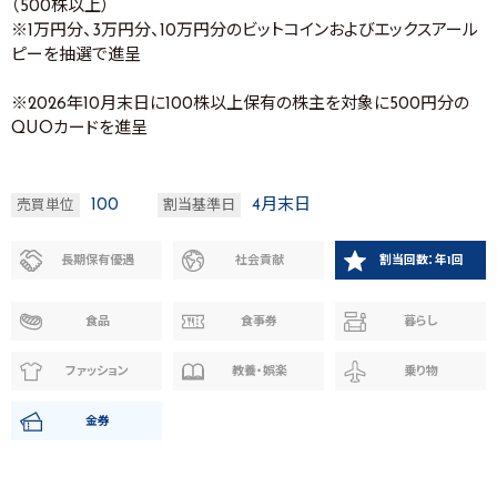
（500株以上）
※1万円分、3万円分、10万円分のビットコインおよびエックスアール
ピーを抽選で進呈
※2026年10月末日に100株以上保有の株主を対象に500円分の
QUOカードを進呈
100
4月末日
売買単位
割当基準日
長期保有優遇
社会貢献
割当回数：年1回
食品
食事券
暮らし
ファッション
教養・娯楽
乗り物
金券