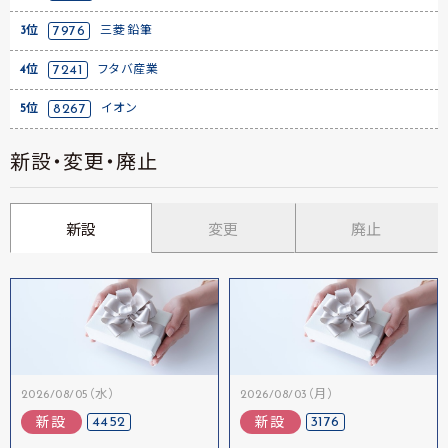
3位
7976
三菱鉛筆
4位
7241
フタバ産業
5位
8267
イオン
新設・変更・廃止
新設
変更
廃止
2026/08/05（水）
2026/08/03（月）
4452
3176
新設
新設