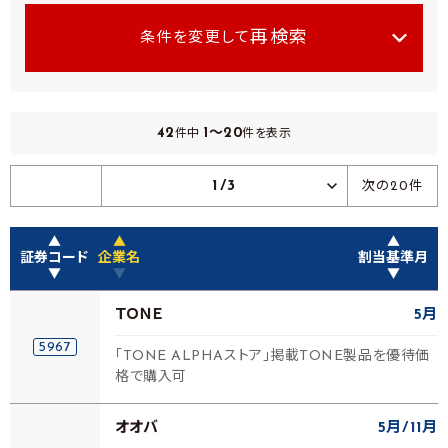
再検索
条件を変更して
42
1～20
件中
件を表示
1/3
次の20件
▲
▲
▲
証券コード
企業名
割当基準月
▼
▼
▼
ＴＯＮＥ
5月
5967
「TONE ALPHAストア」掲載TONE製品を優待価
格で購入可
オオバ
5月
11月