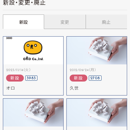
新設・変更・廃止
新設
変更
廃止
2023/11/14（火）
2012/09/24（月）
3983
2708
新設
新設
オロ
久世