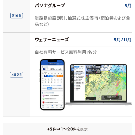
パソナグループ
5月
2168
淡路島施設割引、抽選式株主優待（宿泊券および食
品など）
ウェザーニューズ
5月
11月
自社有料サービス無料利用1名分
4825
42
1～20
件中
件を表示