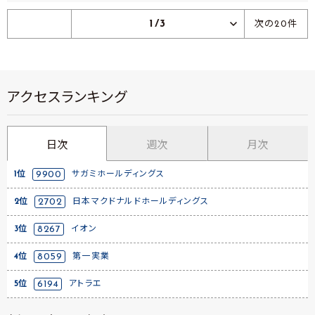
1/3
次の20件
アクセスランキング
日次
週次
月次
1位
9900
サガミホールディングス
2位
2702
日本マクドナルドホールディングス
3位
8267
イオン
4位
8059
第一実業
5位
6194
アトラエ