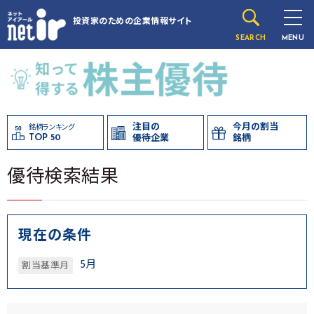
投資家のための
企業情報サイト
SEARCH
MENU
注目の
今月の割当
銘柄ランキング
TOP 50
優待企業
銘柄
優待検索結果
現在の条件
5月
割当基準月