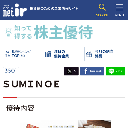
投資家のための
企業情報サイト
SEARCH
MENU
注目の
今月の割当
銘柄ランキング
TOP 50
優待企業
銘柄
3501
X
facebook
LINE
ＳＵＭＩＮＯＥ
優待内容