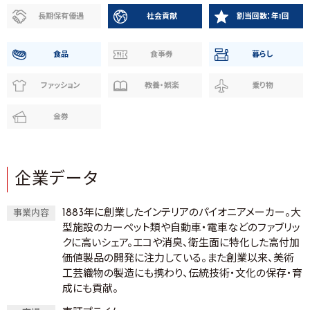
長期保有優遇
社会貢献
割当回数：年1回
食品
食事券
暮らし
ファッション
教養・娯楽
乗り物
金券
企業データ
1883年に創業したインテリアのパイオニアメーカー。大
事業内容
型施設のカーペット類や自動車・電車などのファブリッ
クに高いシェア。エコや消臭、衛生面に特化した高付加
価値製品の開発に注力している。また創業以来、美術
工芸織物の製造にも携わり、伝統技術・文化の保存・育
成にも貢献。