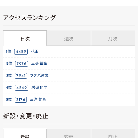
アクセスランキング
日次
週次
月次
1位
4452
花王
2位
7976
三菱鉛筆
3位
7241
フタバ産業
4位
4549
栄研化学
5位
3176
三洋貿易
新設・変更・廃止
新設
変更
廃止