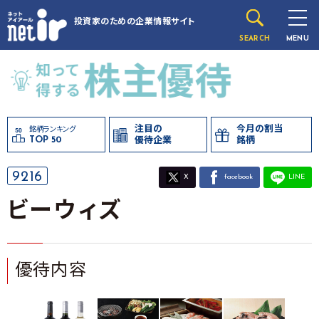
投資家のための
企業情報サイト
SEARCH
MENU
注目の
今月の割当
銘柄ランキング
TOP 50
優待企業
銘柄
9216
X
facebook
LINE
ビーウィズ
優待内容