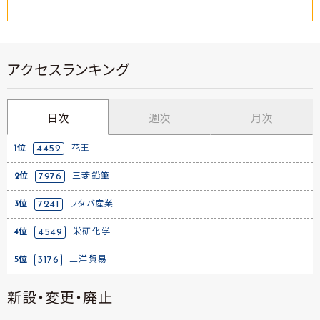
アクセスランキング
日次
週次
月次
1位
4452
花王
2位
7976
三菱鉛筆
3位
7241
フタバ産業
4位
4549
栄研化学
5位
3176
三洋貿易
新設・変更・廃止