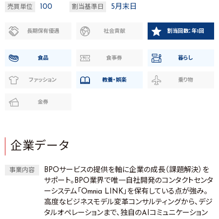
100
5月末日
売買単位
割当基準日
長期保有優遇
社会貢献
割当回数：年1回
食品
食事券
暮らし
ファッション
教養・娯楽
乗り物
金券
企業データ
BPOサービスの提供を軸に企業の成長（課題解決）を
事業内容
サポート。BPO業界で唯一自社開発のコンタクトセンタ
ーシステム「Omnia LINK」を保有している点が強み。
高度なビジネスモデル変革コンサルティングから、デジ
タルオペレーションまで、独自のAIコミュニケーション