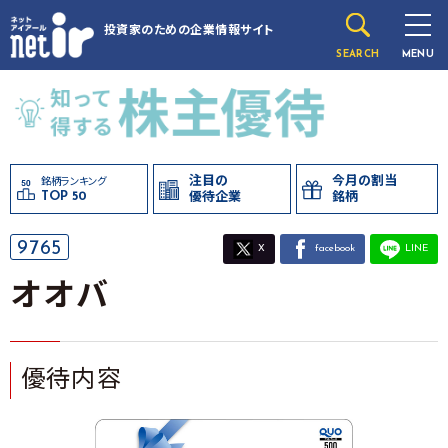
投資家のための
企業情報サイト
SEARCH
MENU
注目の
今月の割当
銘柄ランキング
TOP 50
優待企業
銘柄
9765
X
facebook
LINE
オオバ
優待内容