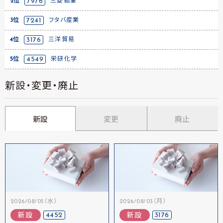
2位
7976
三菱鉛筆
3位
7241
フタバ産業
4位
3176
三洋貿易
5位
4549
栄研化学
新設・変更・廃止
新設
変更
廃止
2026/08/05（水）
2026/08/03（月）
4452
3176
新設
新設