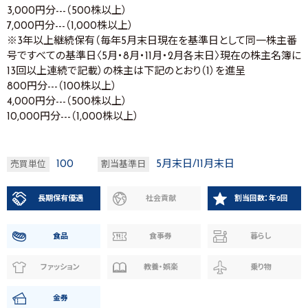
3,000円分---（500株以上）
7,000円分---（1,000株以上）
※3年以上継続保有（毎年5月末日現在を基準日として同一株主番
号ですべての基準日〈5月・8月・11月・2月各末日〉現在の株主名簿に
13回以上連続で記載）の株主は下記のとおり（1）を進呈
800円分---（100株以上）
4,000円分---（500株以上）
10,000円分---（1,000株以上）
100
5月末日/11月末日
売買単位
割当基準日
長期保有優遇
社会貢献
割当回数：年2回
食品
食事券
暮らし
ファッション
教養・娯楽
乗り物
金券