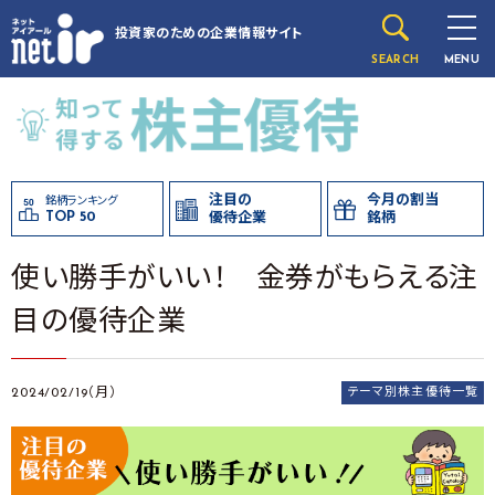
投資家のための
企業情報サイト
SEARCH
MENU
注目の
今月の割当
銘柄ランキング
TOP 50
優待企業
銘柄
使い勝手がいい！ 金券がもらえる注
目の優待企業
2024/02/19（月）
テーマ別株主優待一覧