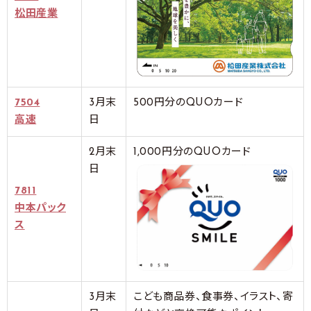
松田産業
7504
3月末
500円分のQUOカード
高速
日
2月末
1,000円分のQUOカード
日
7811
中本パック
ス
3月末
こども商品券、食事券、イラスト、寄