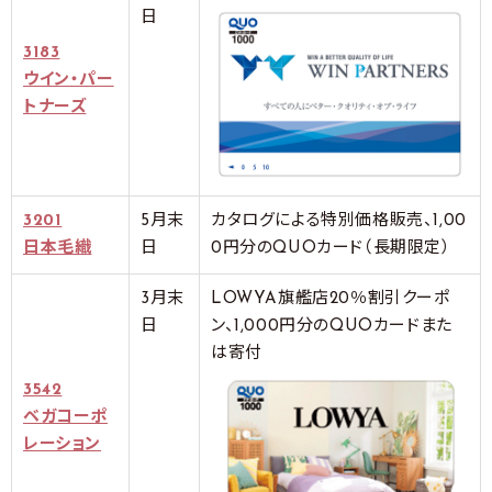
日
3183
ウイン・パー
トナーズ
3201
5月末
カタログによる特別価格販売、1,00
日本毛織
日
0円分のQUOカード（長期限定）
3月末
LOWYA旗艦店20％割引クーポ
日
ン、1,000円分のQUOカードまた
は寄付
3542
ベガコーポ
レーション