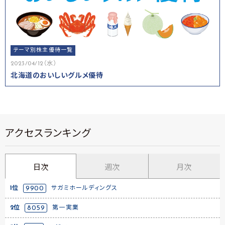
テーマ別株主優待一覧
2023/04/12（水）
北海道のおいしいグルメ優待
アクセスランキング
日次
週次
月次
1位
9900
サガミホールディングス
2位
8059
第一実業