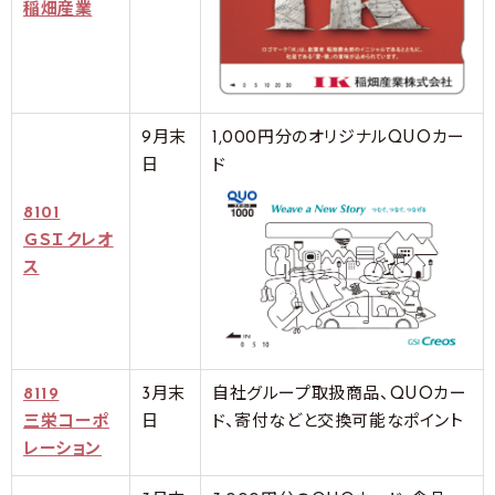
稲畑産業
9月末
1,000円分のオリジナルQUOカー
日
ド
8101
ＧＳＩクレオ
ス
8119
3月末
自社グループ取扱商品、QUOカー
三栄コーポ
日
ド、寄付などと交換可能なポイント
レーション