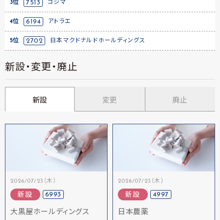
3位
7513
コジマ
4位
6194
アトラエ
5位
2702
日本マクドナルドホールディングス
新設・変更・廃止
新設
変更
廃止
2026/07/23（木）
2026/07/23（木）
6993
4997
新設
新設
大黒屋ホールディングス
日本農薬