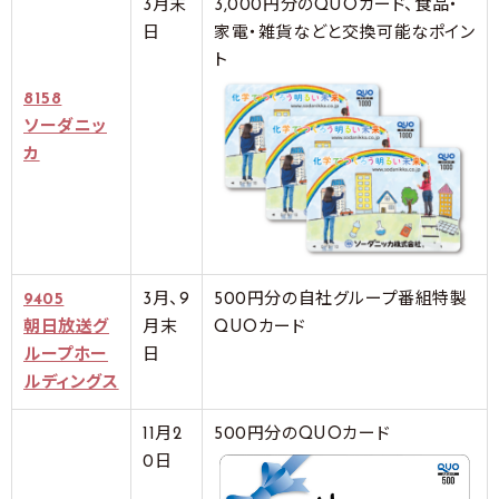
3月末
3,000円分のQUOカード、食品・
日
家電・雑貨などと交換可能なポイン
ト
8158
ソーダニッ
カ
9405
3月、9
500円分の自社グループ番組特製
朝日放送グ
月末
QUOカード
ループホー
日
ルディングス
11月2
500円分のQUOカード
0日