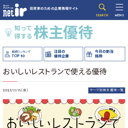
投資家のための
企業情報サイト
SEARCH
MENU
注目の
今月の割当
銘柄ランキング
TOP 50
優待企業
銘柄
おいしいレストランで使える優待
2023/11/15（水）
テーマ別株主優待一覧