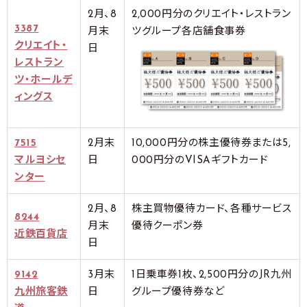
2月、8
2,000円分のクリエイト・レストラン
3387
月末
ツグループ各店舗食事券
クリエイト・
日
レストラン
ツ・ホールデ
ィングス
7515
2月末
10,000円分の株主優待券または5,
マルヨシセ
日
000円分のVISAギフトカード
ンター
2月、8
株主買物優待カード、各種サービス
8244
月末
優待クーポン券
近鉄百貨店
日
9142
3月末
1日乗車券1枚、2,500円分のJR九州
九州旅客鉄
日
グループ優待券など