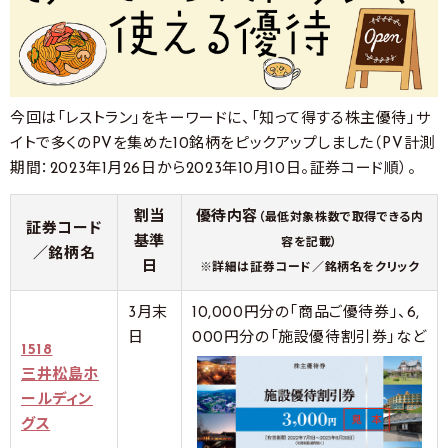
今回は「レストラン」をキーワードに、「知って得する株主優待」サ
イトで多くのPVを集めた10銘柄をピックアップしました（PV計測
期間：2023年1月26日から2023年10月10日。証券コード順）。
割当
優待内容
（最低対象株数で取得できる内
証券コード
基準
容を記載）
／銘柄名
日
※詳細は証券コード／銘柄名をクリック
3月末
10,000円分の「商品ご優待券」、6,
日
000円分の「施設優待割引券」など
1518
三井松島ホ
ールディン
グス