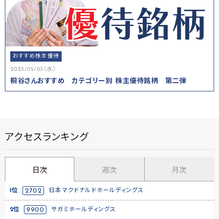
おすすめ株主優待
2023/05/03（水）
桐谷さんおすすめ カテゴリー別 株主優待銘柄 第二弾
アクセスランキング
日次
週次
月次
1位
2702
日本マクドナルドホールディングス
2位
9900
サガミホールディングス