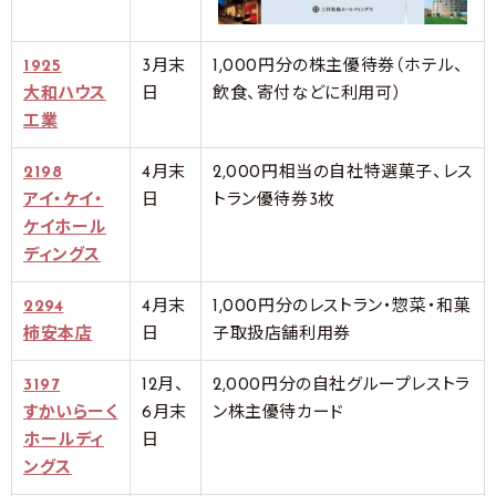
1925
3月末
1,000円分の株主優待券（ホテル、
大和ハウス
日
飲食、寄付などに利用可）
工業
2198
4月末
2,000円相当の自社特選菓子、レス
アイ・ケイ・
日
トラン優待券3枚
ケイホール
ディングス
2294
4月末
1,000円分のレストラン・惣菜・和菓
柿安本店
日
子取扱店舗利用券
3197
12月、
2,000円分の自社グループレストラ
すかいらーく
6月末
ン株主優待カード
ホールディ
日
ングス