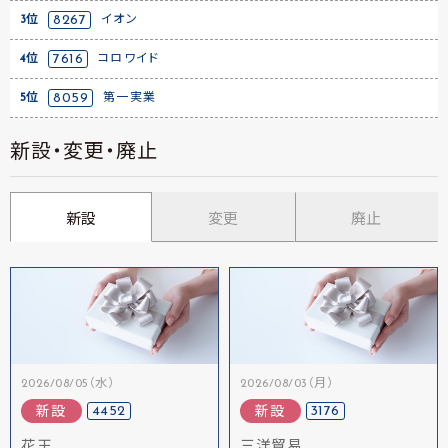
3位
8267
イオン
4位
7616
コロワイド
5位
8059
第一実業
新設・変更・廃止
新設
変更
廃止
2026/08/05（水）
2026/08/03（月）
4452
3176
新設
新設
花王
三洋貿易