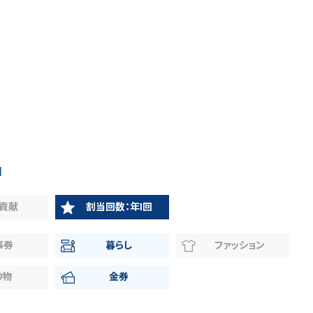
日
貢献
割当回数：年1回
事券
暮らし
ファッション
り物
金券