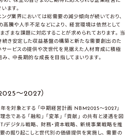
努め、 株主の皆さまのご期待に応えられる企業経営に
でいます。
ング業界においては総需要の減少傾向が続いており、
の高騰や人手不足などにより、 経営環境は依然として
 さまざまな課題に対応することが求められております。 当
引き続き安定した収益基盤の構築と新たな需要創出のた
しいサービスの提供や次世代を見据えた人材育成に積極
組み、 中長期的な成長を目指してまいります。
25～2027）
年を対象とする 「中期経営計画 NBM2025～2027」
理念である 「融和」 「変革」 「貢献」 の共有と浸透を図
IT/デジタル戦略、 財務・資本戦略、 新規事業戦略を推
需要の掘り起こしと世代別の価値提供を実施し、 需要の