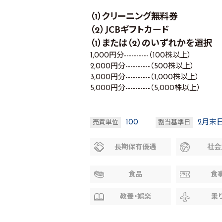
（1）クリーニング無料券
（2）JCBギフトカード
（1）または（2）のいずれかを選択
1,000円分----------（100株以上）
2,000円分----------（500株以上）
3,000円分----------（1,000株以上）
5,000円分----------（5,000株以上）
100
2月末
売買単位
割当基準日
長期保有優遇
社会
食品
食
教養・娯楽
乗