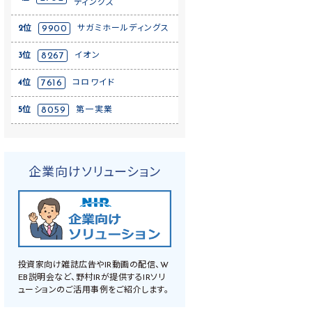
ディングス
2位
9900
サガミホールディングス
3位
8267
イオン
4位
7616
コロワイド
5位
8059
第一実業
企業向けソリューション
投資家向け雑誌広告やIR動画の配信、W
EB説明会など、野村IRが提供するIRソリ
ューションのご活用事例をご紹介します。