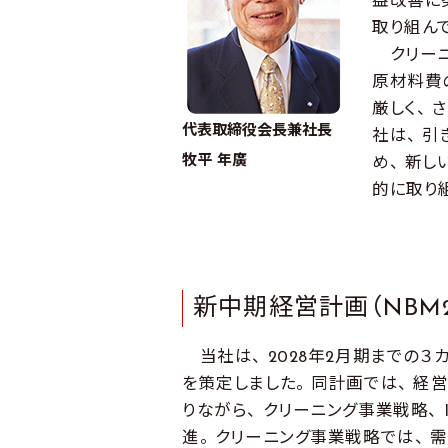
益改善に
取り組ん
クリーニ
原材料費
厳しく、
代表取締役会長兼社長
社は、 
牧平 年廣
め、 新
的に取り
新中期経営計画（NBM20
当社は、 2028年2月期までの３カ
を策定しました。 同計画では、 経営
りながら、 クリーニング事業戦略、 
進。 クリーニング事業戦略では、 