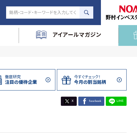
アイアールマガジン
徹底研究
今すぐチェック！
注目の
優待企業
今月の割当
銘柄
X
facebook
LINE