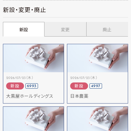
新設・変更・廃止
新設
変更
廃止
2026/07/23（木）
2026/07/23（木）
6993
4997
新設
新設
大黒屋ホールディングス
日本農薬