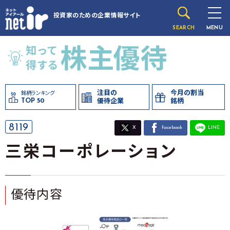
投資家のための
企業情報サイト
SEARCH
MENU
注目の
今月の割当
銘柄ランキング
TOP 50
優待企業
銘柄
8119
X
facebook
LINE
三栄コーポレーション
優待内容