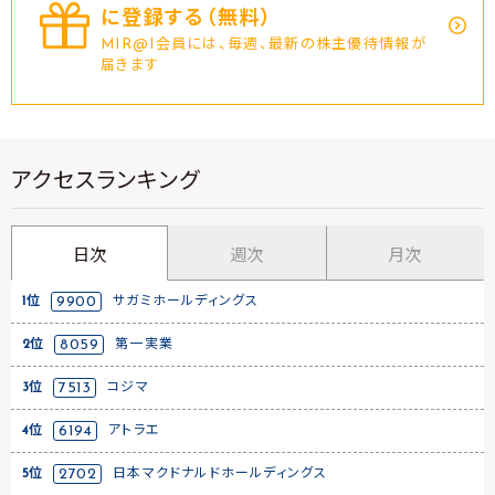
に登録する（無料）
MIR@I会員には、毎週、最新の株主優待情報が
届きます
アクセスランキング
日次
週次
月次
1位
9900
サガミホールディングス
2位
8059
第一実業
3位
7513
コジマ
4位
6194
アトラエ
5位
2702
日本マクドナルドホールディングス