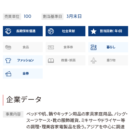
100
3月末日
売買単位
割当基準日
長期保有優遇
社会貢献
割当回数：年1回
食品
食事券
暮らし
ファッション
教養・娯楽
乗り物
金券
企業データ
ベッドや机、鍋やキッチン用品の家具家庭用品、バッグ・
事業内容
スーツケース・靴の服飾雑貨、ミキサーやドライヤー等
の調理・理美容家電製品を扱う。アジアを中心に調達