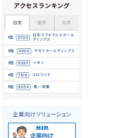
アクセスランキング
日次
週次
月次
日本マクドナルドホール
1位
2702
ディングス
2位
9900
サガミホールディングス
3位
8267
イオン
4位
7616
コロワイド
5位
8059
第一実業
企業向けソリューション