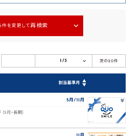
再検索
条件を変更して
1/3
次の20件
▲
割当基準月
▼
5月
11月
（5月・長期）
11月