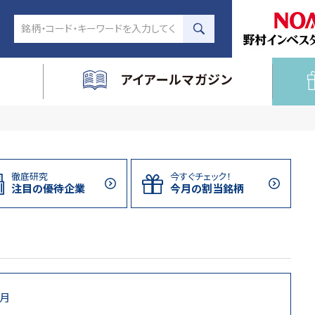
アイアールマガジン
徹底研究
今すぐチェック！
注目の
優待企業
今月の割当
銘柄
1月