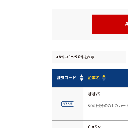
46
1～20
件中
件を表示
▲
▲
証券コード
企業名
▼
▼
オオバ
9765
500円分のQUOカード
ＣａＳｙ