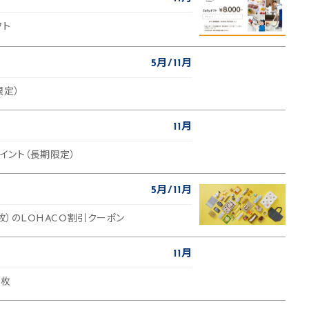
フト
5月
11月
限定）
11月
eポイント（長期限定）
5月
11月
×4枚）のLOHACO割引クーポン
11月
5枚