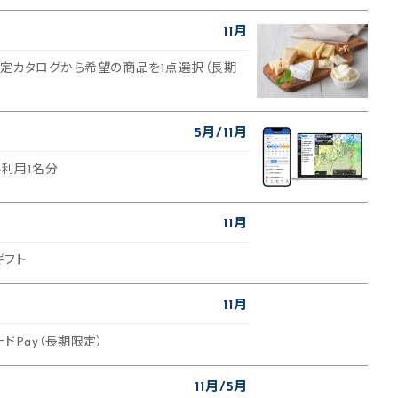
11月
選定カタログから希望の商品を1点選択（長期
5月
11月
利用1名分
11月
ギフト
11月
ードPay（長期限定）
11月
5月