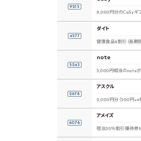
9215
8,000円分のCaSyギ
ダイト
4577
健康食品6割引（長期
ｎｏｔｅ
5243
3,000円相当のnot
アスクル
2678
2,000円分（500円
アメイズ
6076
宿泊30％割引優待券