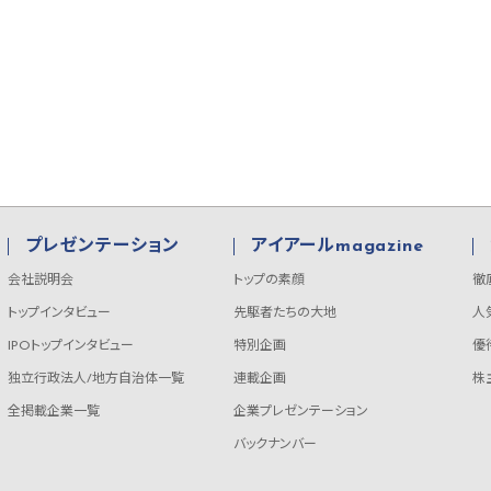
プレゼンテーション
アイアールmagazine
会社説明会
トップの素顔
徹
トップインタビュー
先駆者たちの大地
人
IPOトップインタビュー
特別企画
優
独立行政法人/地方自治体一覧
連載企画
株
全掲載企業一覧
企業プレゼンテーション
バックナンバー