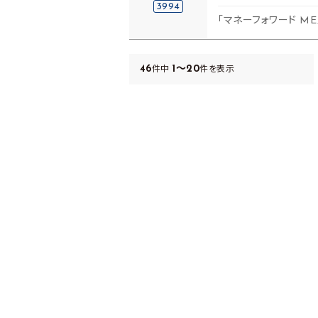
3994
「マネーフォワード M
46
1～20
件中
件を表示