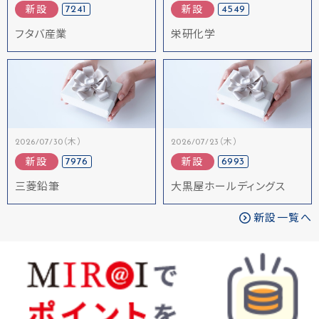
7241
4549
新設
新設
フタバ産業
栄研化学
2026/07/30（木）
2026/07/23（木）
7976
6993
新設
新設
三菱鉛筆
大黒屋ホールディングス
新設一覧へ