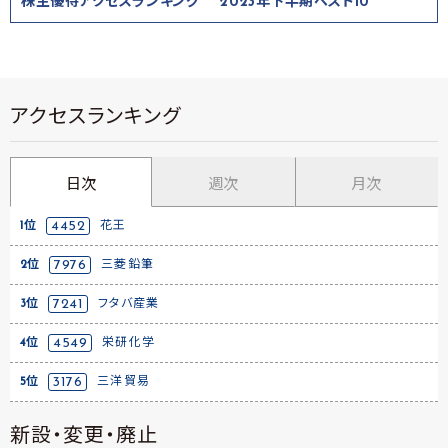
株主優待アクセスランキング 2023年下半期ベスト10
アクセスランキング
日次
週次
月次
1位
4452
花王
2位
7976
三菱鉛筆
3位
7241
フタバ産業
4位
4549
栄研化学
5位
3176
三洋貿易
新設・変更・廃止