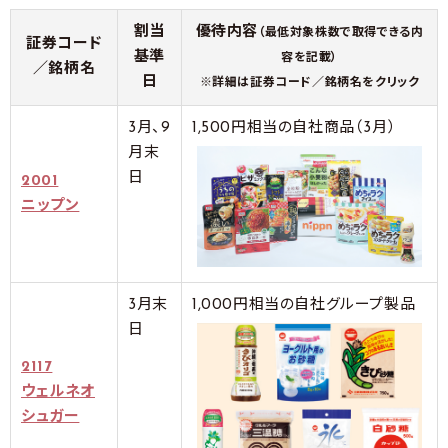
割当
優待内容
（最低対象株数で取得できる内
証券コード
基準
容を記載）
／銘柄名
日
※詳細は証券コード／銘柄名をクリック
3月、9
1,500円相当の自社商品（3月）
月末
日
2001
ニップン
3月末
1,000円相当の自社グループ製品
日
2117
ウェルネオ
シュガー