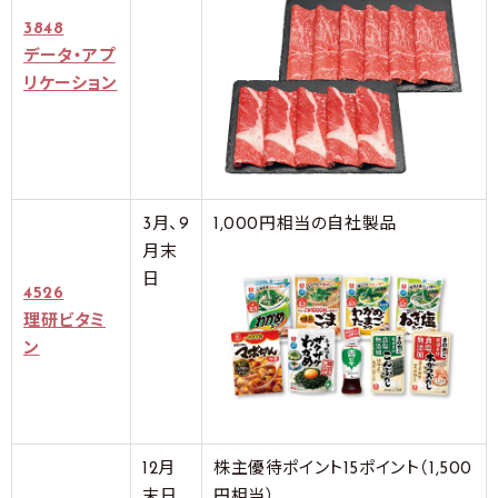
3848
データ・アプ
リケーション
3月、9
1,000円相当の自社製品
月末
日
4526
理研ビタミ
ン
12月
株主優待ポイント15ポイント（1,500
末日
円相当）