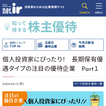
投資家のための
企業情報サイト
SEARCH
MENU
注目の
今月の割当
銘柄ランキング
TOP 50
優待企業
銘柄
個人投資家にぴったり！ 長期保有優
遇タイプの注目の優待企業 Part１
2024/03/11（月）
テーマ別株主優待一覧