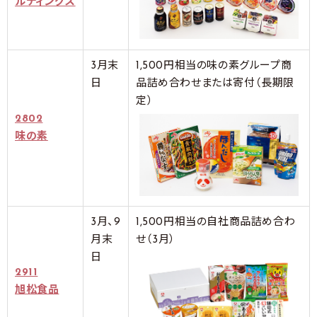
ルディングス
3月末
1,500円相当の味の素グループ商
日
品詰め合わせまたは寄付（長期限
定）
2802
味の素
3月、9
1,500円相当の自社商品詰め合わ
月末
せ（3月）
日
2911
旭松食品