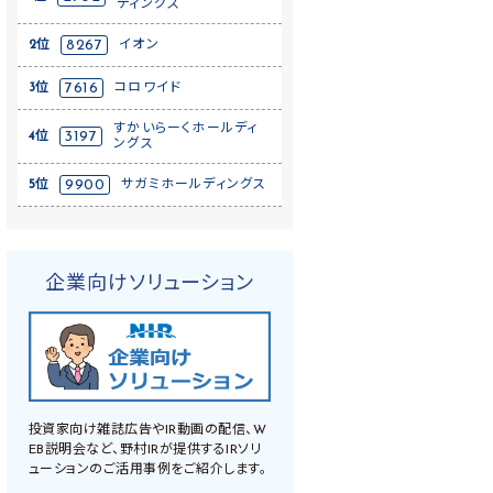
ディングス
2位
8267
イオン
3位
7616
コロワイド
すかいらーくホールディ
4位
3197
ングス
5位
9900
サガミホールディングス
企業向けソリューション
投資家向け雑誌広告やIR動画の配信、W
EB説明会など、野村IRが提供するIRソリ
ューションのご活用事例をご紹介します。