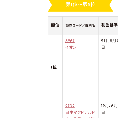
第1位～第3位
順位
割当基準
証券コード／銘柄名
8267
2月、8月
イオン
日
1位
2702
12月、6
日本マクドナルド
日