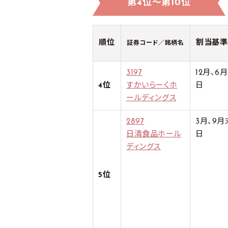
第4位～第10位
順位
割当基準
証券コード／銘柄名
3197
12月、6
4位
すかいらーくホ
日
ールディングス
2897
3月、9月
日清食品ホール
日
ディングス
5位