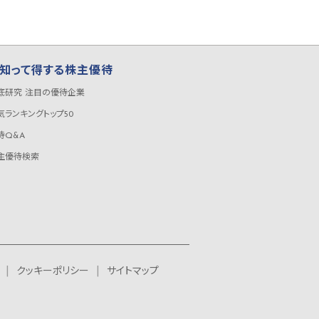
知って得する株主優待
底研究 注目の優待企業
気ランキングトップ50
待Q&A
主優待検索
クッキーポリシー
サイトマップ