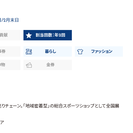
日/2月末日
貢献
割当回数：年2回
事券
暮らし
ファッション
り物
金券
売りチェーン。「地域密着型」の総合スポーツショップとして全国展
ミア