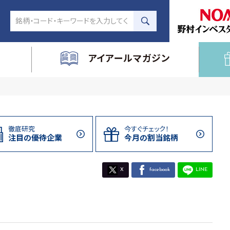
アイアールマガジン
徹底研究
今すぐチェック！
注目の
優待企業
今月の割当
銘柄
X
facebook
LINE