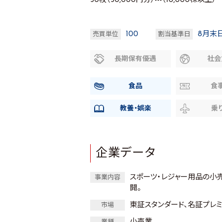
30枚（30,000円分）---（10,000株以上）
100
8月末
売買単位
割当基準日
長期保有優遇
社会
食品
食
教養・娯楽
乗
企業データ
スポーツ・レジャー用品の小
事業内容
開。
東証スタンダード、名証プレ
市場