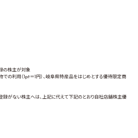
登録の株主が対象
物での利用（1pt＝1円）、岐阜県特産品をはじめとする優待限定商
の登録がない株主へは、上記に代えて下記のとおり自社店舗株主優