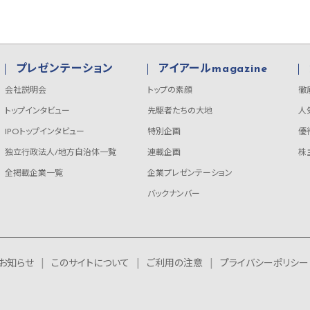
プレゼンテーション
アイアールmagazine
会社説明会
トップの素顔
徹
トップインタビュー
先駆者たちの大地
人
IPOトップインタビュー
特別企画
優
独立行政法人/地方自治体一覧
連載企画
株
全掲載企業一覧
企業プレゼンテーション
バックナンバー
お知らせ
このサイトについて
ご利用の注意
プライバシーポリシー