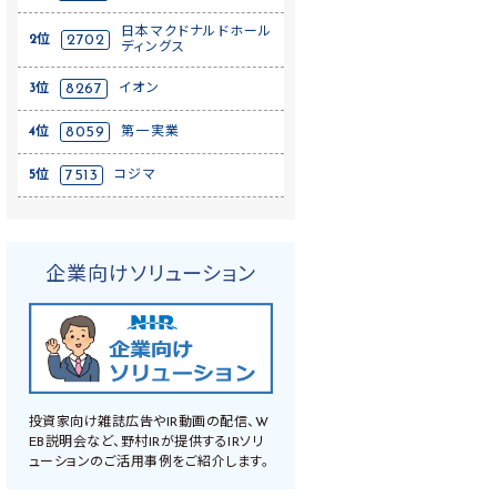
日本マクドナルドホール
2位
2702
ディングス
3位
8267
イオン
4位
8059
第一実業
5位
7513
コジマ
企業向けソリューション
投資家向け雑誌広告やIR動画の配信、W
EB説明会など、野村IRが提供するIRソリ
ューションのご活用事例をご紹介します。