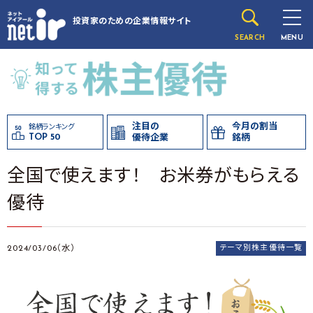
投資家のための
企業情報サイト
SEARCH
MENU
注目の
今月の割当
銘柄ランキング
TOP 50
優待企業
銘柄
全国で使えます！ お米券がもらえる
優待
2024/03/06（水）
テーマ別株主優待一覧