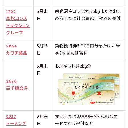
1762
3月末
南魚沼産コシヒカリ5kgまたはおこ
高松コンス
日
め券または社会貢献活動への寄付
トラクション
グループ
2664
3月15
買物優待券5,000円分またはお米
カワチ薬品
日
券5枚または寄付
3月末
お米ギフト券2kg分
日
2676
高千穂交易
2737
9月末
食品または2,000円分のQUOカ
トーメンデ
日
ードまたは寄付など