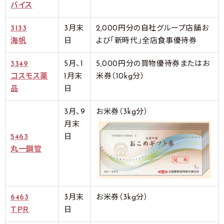
バイス
3133
3月末
2,000円分の自社グループ店舗お
海帆
日
よび「新時代」全店食事優待券
3349
5月、1
5,000円分の買物優待券またはお
コスモス薬
1月末
米券（10kg分）
品
日
3月、9
お米券（3kg分）
月末
5463
日
丸一鋼管
6463
3月末
お米券（3kg分）
ＴＰＲ
日