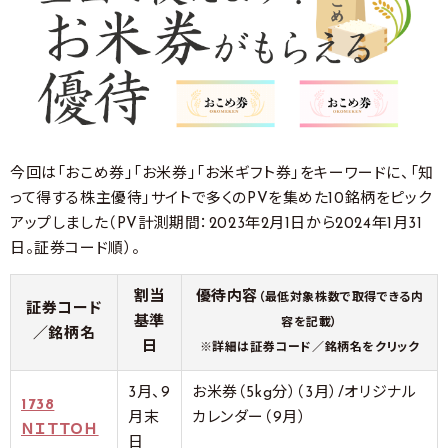
今回は「おこめ券」「お米券」「お米ギフト券」をキーワードに、「知
って得する株主優待」サイトで多くのPVを集めた10銘柄をピック
アップしました（PV計測期間：2023年2月1日から2024年1月31
日。証券コード順）。
割当
優待内容
（最低対象株数で取得できる内
証券コード
基準
容を記載）
／銘柄名
日
※詳細は証券コード／銘柄名をクリック
3月、9
お米券（5kg分）（3月）/オリジナル
1738
月末
カレンダー（9月）
ＮＩＴＴＯＨ
日