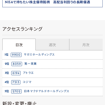
NISAで持ちたい株主優待銘柄 高配当利回りの長期優遇
アクセスランキング
日次
週次
月次
1位
9900
サガミホールディングス
2位
8059
第一実業
3位
6194
アトラエ
4位
7513
コジマ
5位
2702
日本マクドナルドホールディングス
新設・変更・廃止