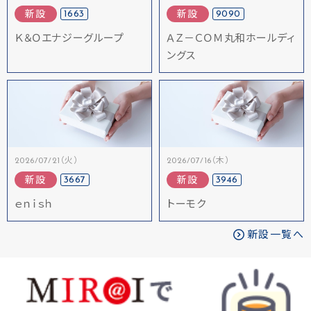
1663
9090
新設
新設
Ｋ＆Ｏエナジーグループ
ＡＺ－ＣＯＭ丸和ホールディ
ングス
2026/07/21（火）
2026/07/16（木）
3667
3946
新設
新設
ｅｎｉｓｈ
トーモク
新設一覧へ