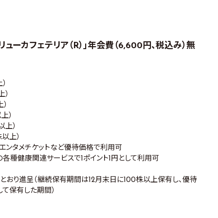
ューカフェテリア（R）｣年会費（6,600円、税込み）無
上）
以上）
上）
株以上）
0株以上）
00株以上）
ィ、エンタメチケットなど優待価格で利用可
載の各種健康関連サービスで1ポイント1円として利用可
とおり進呈（継続保有期間は12月末日に100株以上保有し、優待
して保有した期間）