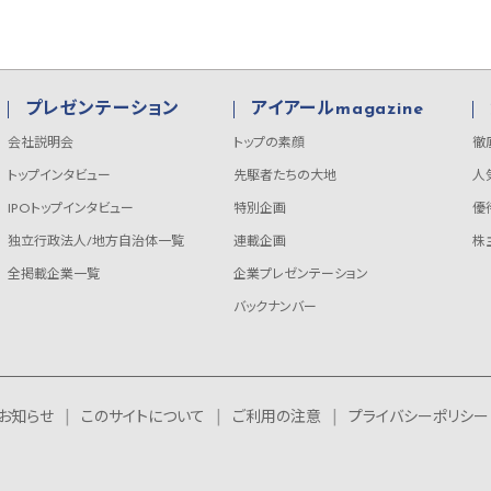
プレゼンテーション
アイアールmagazine
会社説明会
トップの素顔
徹
トップインタビュー
先駆者たちの大地
人
IPOトップインタビュー
特別企画
優
独立行政法人/地方自治体一覧
連載企画
株
全掲載企業一覧
企業プレゼンテーション
バックナンバー
お知らせ
このサイトについて
ご利用の注意
プライバシーポリシー