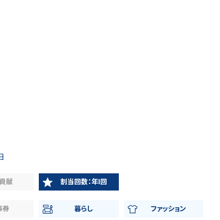
日
貢献
割当回数：年1回
事券
暮らし
ファッション