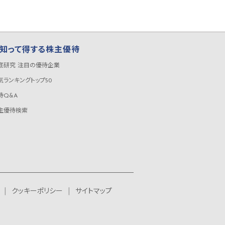
知って得する株主優待
底研究 注目の優待企業
気ランキングトップ50
待Q&A
主優待検索
クッキーポリシー
サイトマップ