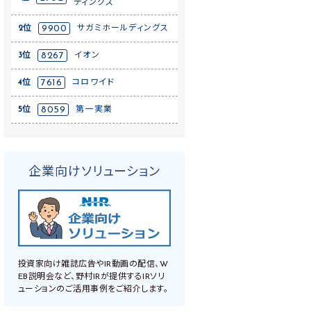
ディングス
2位
9900
サガミホールディングス
3位
8267
イオン
4位
7616
コロワイド
5位
8059
第一実業
企業向けソリューション
投資家向け雑誌広告やIR動画の配信、W
EB説明会など、野村IRが提供するIRソリ
ューションのご活用事例をご紹介します。