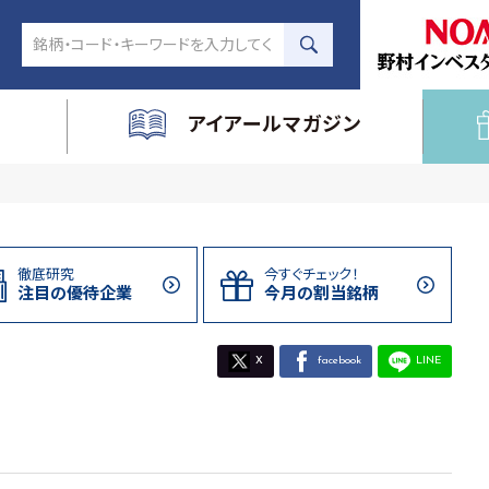
アイアールマガジン
徹底研究
今すぐチェック！
注目の
優待企業
今月の割当
銘柄
X
facebook
LINE