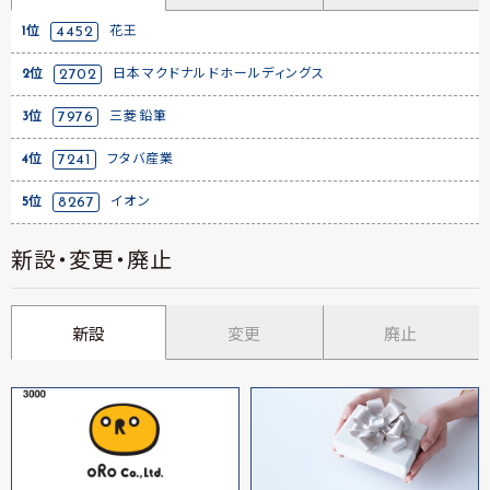
1位
4452
花王
2位
2702
日本マクドナルドホールディングス
3位
7976
三菱鉛筆
4位
7241
フタバ産業
5位
8267
イオン
新設・変更・廃止
新設
変更
廃止