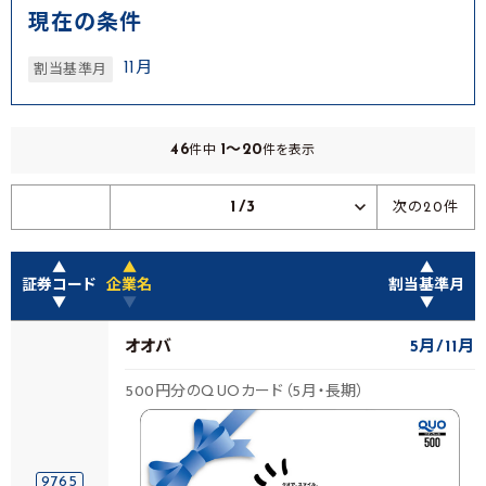
現在の条件
11月
割当基準月
46
1～20
件中
件を表示
1/3
次の20件
▲
▲
▲
証券コード
企業名
割当基準月
▼
▼
▼
オオバ
5月
11月
500円分のQUOカード（5月・長期）
9765