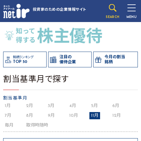
投資家のための
企業情報サイト
SEARCH
MENU
注目の
今月の割当
銘柄ランキング
TOP 50
優待企業
銘柄
割当基準月で探す
割当基準月
1月
2月
3月
4月
5月
6月
7月
8月
9月
10月
11月
12月
毎月
取得時随時