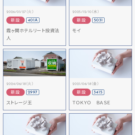
2026/01/27（火）
2025/12/10（水）
401A
5031
新設
新設
霞ヶ関ホテルリート投資法
モイ
人
2024/06/18（火）
2021/06/18（金）
2997
3415
新設
新設
ストレージ王
ＴＯＫＹＯ ＢＡＳＥ