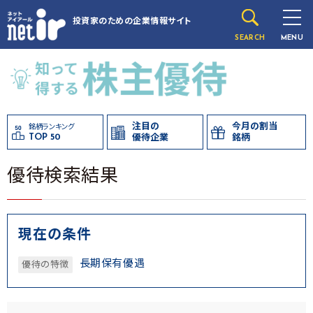
投資家のための
企業情報サイト
SEARCH
MENU
注目の
今月の割当
銘柄ランキング
TOP 50
優待企業
銘柄
優待検索結果
現在の条件
長期保有優遇
優待の特徴