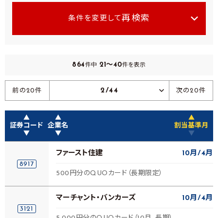
再検索
条件を変更して
864
21～40
件中
件を表示
2/44
前の20件
次の20件
▲
▲
▲
証券コード
企業名
割当基準月
▼
▼
▼
ファースト住建
10月
4月
8917
500円分のQUOカード（長期限定）
マーチャント・バンカーズ
10月
4月
3121