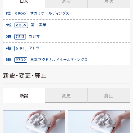
日次
週次
月次
1位
9900
サガミホールディングス
2位
8059
第一実業
3位
7513
コジマ
4位
6194
アトラエ
5位
2702
日本マクドナルドホールディングス
新設・変更・廃止
新設
変更
廃止