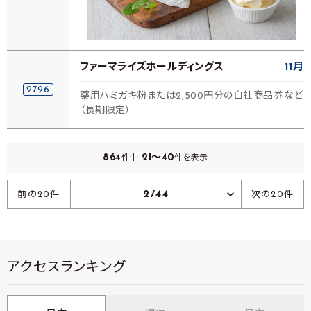
ファーマライズホールディングス
11月
2796
薬用ハミガキ粉または2,500円分の自社商品券など
（長期限定）
864
21～40
件中
件を表示
2/44
前の20件
次の20件
アクセスランキング