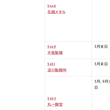
5446
北越メタル
5449
3月末日
大阪製鐵
5451
3月末日
淀川製鋼所
3月、9月
日
5463
丸一鋼管