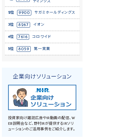
ディングス
2位
9900
サガミホールディングス
3位
8267
イオン
4位
7616
コロワイド
5位
8059
第一実業
企業向けソリューション
投資家向け雑誌広告やIR動画の配信、W
EB説明会など、野村IRが提供するIRソリ
ューションのご活用事例をご紹介します。