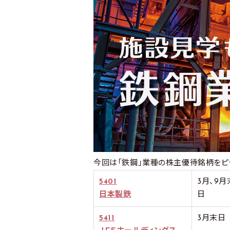
今回は「鉄鋼」業種の株主優待銘柄をピ
5401
3月、9月
日本製鉄
日
5411
3月末日