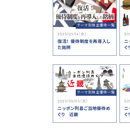
テーマ別株主優待一覧
2025/05/14（水）
20
復活！ 優待制度を再導入し
ニ
た銘柄
ぐ
テーマ別株主優待一覧
2025/02/05（水）
20
ニッポン列島ご当地優待め
ニ
ぐり 近畿
ぐ