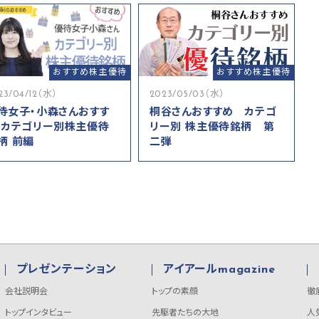
おすすめ株主優待
おすすめ株主優待
23/04/12（水）
2023/05/03（水）
待女子・小森さんおすす
桐谷さんおすすめ カテゴ
 カテゴリー別株主優待
リー別 株主優待銘柄 第
柄 前編
二弾
プレゼンテーション
アイアールmagazine
会社説明会
トップの素顔
徹
トップインタビュー
先駆者たちの大地
人