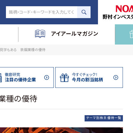
アイアールマガジン
見学もある 鉄鋼業種の優待
徹底研究
今すぐチェック！
注目の
優待企業
今月の割当
銘柄
業種の優待
テーマ別株主優待一覧