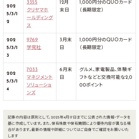
3355
12月
1,000円分のQUOカード
202
クリヤマホ
末日
（長期限定）
5/3/1
ールディング
2
ス
202
9769
3月末
1,000円分のQUOカード
5/3/1
学究社
日
（長期限定）
3
7033
6月末
グルメ、家電製品、体験ギ
202
マネジメント
日
フトなどと交換可能な2,0
5/3/1
ソリューショ
00ポイント
4
ンズ
記事の内容は原則として、2025年4月17日までに公表された情報・データを
基に作成しています。また、保有株数や保有期間により優待内容が異なる場
合があります。最新の情報や詳細についてはご自身でご確認をお願いいた
します