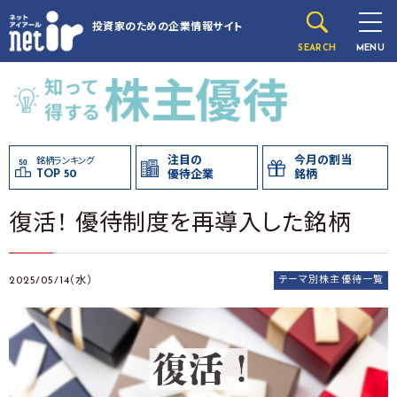
投資家のための
企業情報サイト
SEARCH
MENU
注目の
今月の割当
銘柄ランキング
TOP 50
優待企業
銘柄
復活！ 優待制度を再導入した銘柄
2025/05/14（水）
テーマ別株主優待一覧