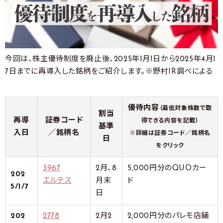
今回は、株主優待制度を廃止後、2025年1月1日から2025年4月1
7日までに再導入した銘柄をご紹介します。※野村IR調べによる
優待内容
（最低対象株数で取
割当
再導
証券コード
得できる内容を記載）
基準
入日
／銘柄名
※詳細は証券コード／銘柄名
日
をクリック
3967
2月、8
5,000円分のQUOカー
202
エルテス
月末
ド
5/1/7
日
202
2778
2月2
2,000円分のパレモ店舗