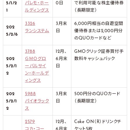
5/1/2
パレモ・ホー
0日
で利用可能な株主優待券
1
ルディングス
（長期限定）
3326
3月末
6,000円相当の自遊空間
202
ランシステム
日
優待券または2,000円分
5/2/6
のQUOカードなど
3788
12月、
GMOクリック証券買付手
202
ＧＭＯグロ
6月末
数料キャッシュバック
5/2/1
ーバルサイ
日
2
ン・ホールデ
ィングス
202
5988
3月末
500円分のQUOカード
5/2/1
パイオラック
日
（長期限定）
2
ス
2579
12月、
Coke ON（R）ドリンクチ
コカ・コー
6月末
ケット5枚