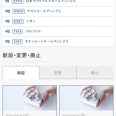
1位
2702
日本マクドナルドホールディングス
2位
9900
サガミホールディングス
3位
8267
イオン
4位
7616
コロワイド
5位
3197
すかいらーくホールディングス
新設・変更・廃止
新設
変更
廃止
2026/08/05（水）
2026/08/03（月）