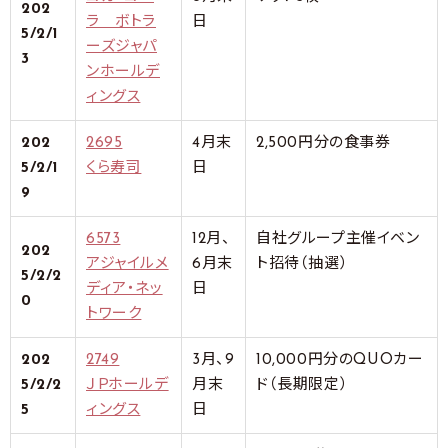
202
ラ ボトラ
日
5/2/1
ーズジャパ
3
ンホールデ
ィングス
202
2695
4月末
2,500円分の食事券
5/2/1
くら寿司
日
9
6573
12月、
自社グループ主催イベン
202
アジャイルメ
6月末
ト招待（抽選）
5/2/2
ディア・ネッ
日
0
トワーク
202
2749
3月、9
10,000円分のQUOカー
5/2/2
ＪＰホールデ
月末
ド（長期限定）
5
ィングス
日