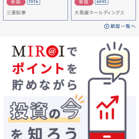
7976
6993
新設
新設
三菱鉛筆
大黒屋ホールディングス
新設一覧へ