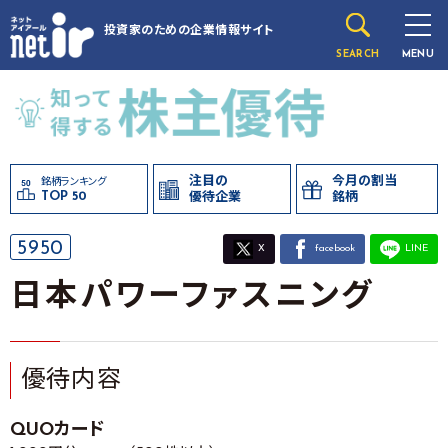
投資家のための
企業情報サイト
SEARCH
MENU
注目の
今月の割当
銘柄ランキング
TOP 50
優待企業
銘柄
5950
X
facebook
LINE
日本パワーファスニング
優待内容
QUOカード