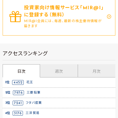
投資家向け情報サービス｢MIR@I｣
に登録する（無料）
MIR@I会員には、毎週、最新の株主優待情報が
届きます
アクセスランキング
日次
週次
月次
1位
4452
花王
2位
7976
三菱鉛筆
3位
7241
フタバ産業
4位
3176
三洋貿易