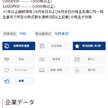
1,000円分----------（500株以上）
3,000円分----------（1,000株以上）
※1年以上継続保有（12月末日および6月末日の株主名簿に同一株
主番号で所定の株式数を連続3回以上記載）の株主が対象
100
12月末日
売買単位
割当基準日
長期保有優遇
社会貢献
割当回数：年1回
食品
食事券
暮らし
ファッション
教養・娯楽
乗り物
金券
企業データ