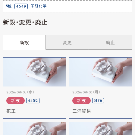
5位
4549
栄研化学
新設・変更・廃止
新設
変更
廃止
2026/08/05（水）
2026/08/03（月）
4452
3176
新設
新設
花王
三洋貿易