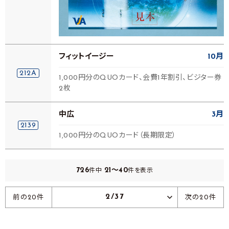
フィットイージー
10月
212A
1,000円分のQUOカード、会費1年割引、ビジター券
2枚
中広
3月
2139
1,000円分のQUOカード（長期限定）
726
21～40
件中
件を表示
2/37
前の20件
次の20件