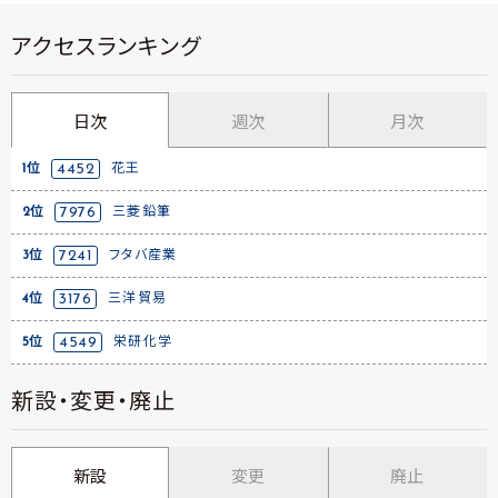
アクセスランキング
日次
週次
月次
1位
4452
花王
2位
7976
三菱鉛筆
3位
7241
フタバ産業
4位
3176
三洋貿易
5位
4549
栄研化学
新設・変更・廃止
新設
変更
廃止