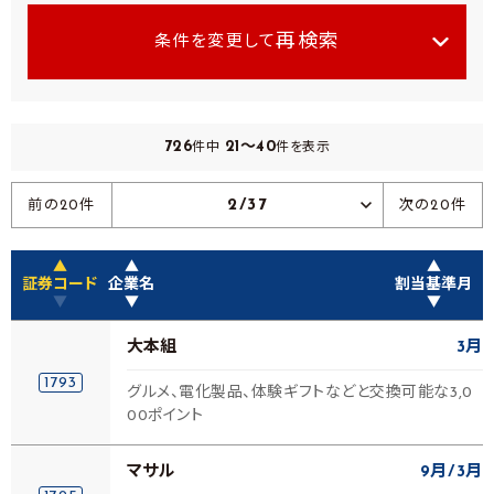
再検索
条件を変更して
726
21～40
件中
件を表示
2/37
前の20件
次の20件
▲
▲
▲
証券コード
企業名
割当基準月
▼
▼
▼
大本組
3月
1793
グルメ、電化製品、体験ギフトなどと交換可能な3,0
00ポイント
マサル
9月
3月