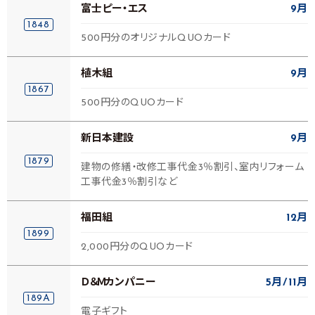
富士ピー・エス
9月
1848
500円分のオリジナルQUOカード
植木組
9月
1867
500円分のQUOカード
新日本建設
9月
1879
建物の修繕・改修工事代金3％割引、室内リフォーム
工事代金3％割引など
福田組
12月
1899
2,000円分のQUOカード
Ｄ＆Ｍカンパニー
5月
11月
189A
電子ギフト