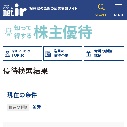
投資家のための
企業情報サイト
SEARCH
MENU
注目の
今月の割当
銘柄ランキング
TOP 50
優待企業
銘柄
優待検索結果
現在の条件
金券
優待の種類