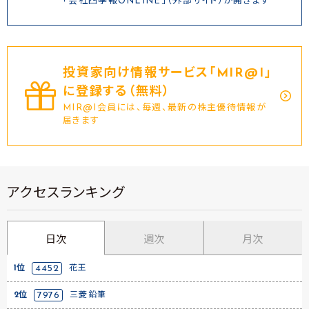
「会社四季報ONLINE」（外部サイト）が開きます
投資家向け情報サービス｢MIR@I｣
に登録する（無料）
MIR@I会員には、毎週、最新の株主優待情報が
届きます
アクセスランキング
日次
週次
月次
1位
4452
花王
2位
7976
三菱鉛筆