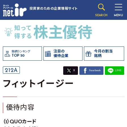
投資家のための
企業情報サイト
SEARCH
MENU
注目の
今月の割当
銘柄ランキング
TOP 50
優待企業
銘柄
212A
X
facebook
LINE
フィットイージー
優待内容
（1）QUOカード