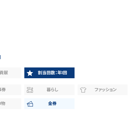
日
貢献
割当回数：年1回
事券
暮らし
ファッション
り物
金券