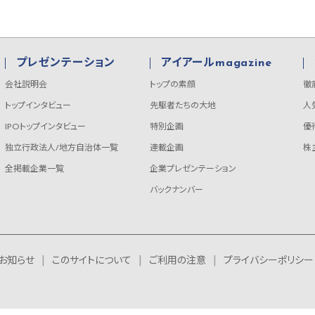
プレゼンテーション
アイアールmagazine
会社説明会
トップの素顔
徹
トップインタビュー
先駆者たちの大地
人
IPOトップインタビュー
特別企画
優
独立行政法人/地方自治体一覧
連載企画
株
全掲載企業一覧
企業プレゼンテーション
バックナンバー
お知らせ
このサイトについて
ご利用の注意
プライバシーポリシー