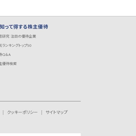
知って得する株主優待
底研究 注目の優待企業
気ランキングトップ50
待Q&A
主優待検索
クッキーポリシー
サイトマップ