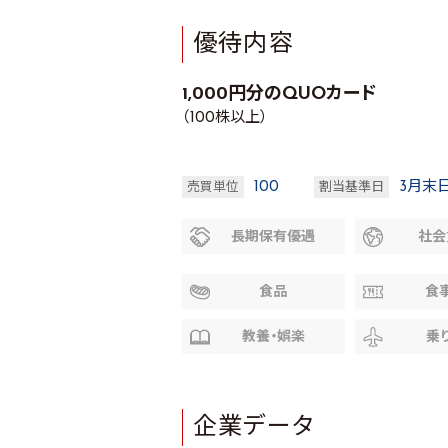
優待内容
1,000円分のQUOカード
（100株以上）
100
3月末
売買単位
割当基準日
長期保有優遇
社会
食品
食
教養・娯楽
乗
企業データ