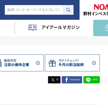
アイアールマガジン
徹底研究
今すぐチェック！
注目の
優待企業
今月の割当
銘柄
X
facebook
LINE