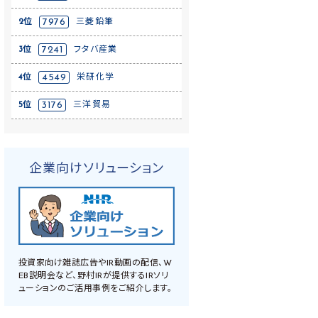
2位
7976
三菱鉛筆
3位
7241
フタバ産業
4位
4549
栄研化学
5位
3176
三洋貿易
企業向けソリューション
投資家向け雑誌広告やIR動画の配信、W
EB説明会など、野村IRが提供するIRソリ
ューションのご活用事例をご紹介します。