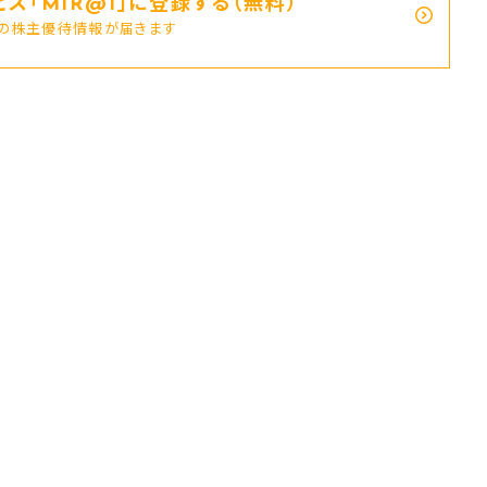
ス｢MIR@I｣に登録する（無料）
新の株主優待情報が届きます