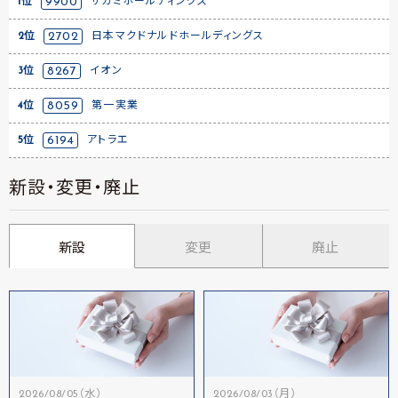
1位
9900
サガミホールディングス
2位
2702
日本マクドナルドホールディングス
3位
8267
イオン
4位
8059
第一実業
5位
6194
アトラエ
新設・変更・廃止
新設
変更
廃止
2026/08/05（水）
2026/08/03（月）