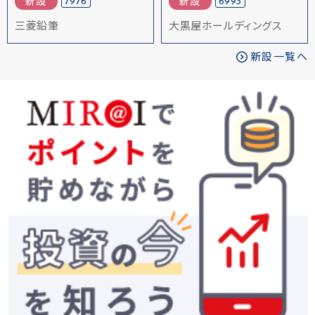
7976
6993
新設
新設
三菱鉛筆
大黒屋ホールディングス
新設一覧へ