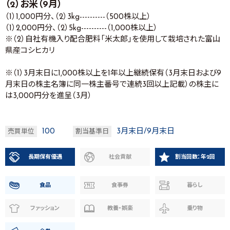
（2）お米（9月）
（1）1,000円分、（2）3kg----------（500株以上）
（1）2,000円分、（2）5kg----------（1,000株以上）
※（2）自社有機入り配合肥料「米太郎」を使用して栽培された富山
県産コシヒカリ
※（1）3月末日に1,000株以上を1年以上継続保有（3月末日および9
月末日の株主名簿に同一株主番号で連続3回以上記載）の株主に
は3,000円分を進呈（3月）
100
3月末日/9月末日
売買単位
割当基準日
長期保有優遇
社会貢献
割当回数：年2回
食品
食事券
暮らし
ファッション
教養・娯楽
乗り物