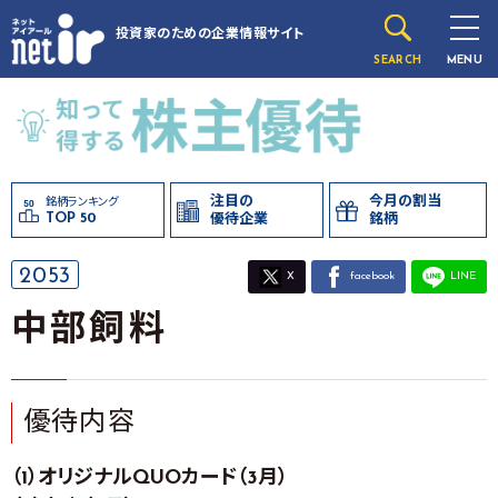
投資家のための
企業情報サイト
SEARCH
MENU
注目の
今月の割当
銘柄ランキング
TOP 50
優待企業
銘柄
2053
X
facebook
LINE
中部飼料
優待内容
（1）オリジナルQUOカード（3月）