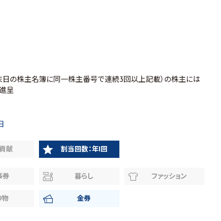
月末日の株主名簿に同一株主番号で連続3回以上記載）の株主には
を進呈
日
貢献
割当回数：年1回
事券
暮らし
ファッション
り物
金券