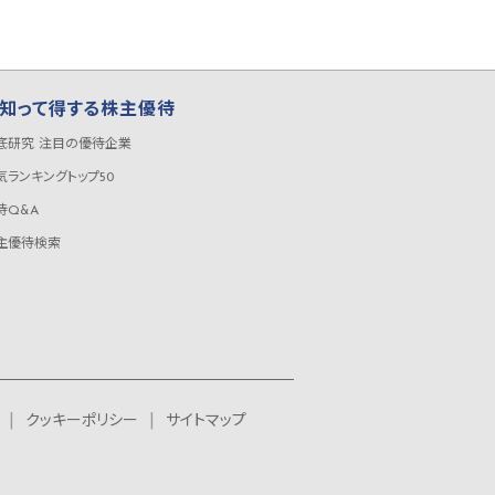
知って得する株主優待
底研究 注目の優待企業
気ランキングトップ50
待Q&A
主優待検索
クッキーポリシー
サイトマップ