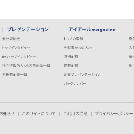
プレゼンテーション
アイアールmagazine
会社説明会
トップの素顔
徹
トップインタビュー
先駆者たちの大地
人
IPOトップインタビュー
特別企画
優
独立行政法人/地方自治体一覧
連載企画
株
全掲載企業一覧
企業プレゼンテーション
バックナンバー
お知らせ
このサイトについて
ご利用の注意
プライバシーポリシー