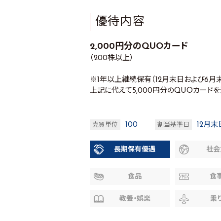
優待内容
2,000円分のQUOカード
（200株以上）
※1年以上継続保有（12月末日および6
上記に代えて5,000円分のQUOカード
100
12月末
売買単位
割当基準日
長期保有優遇
社会
食品
食
教養・娯楽
乗