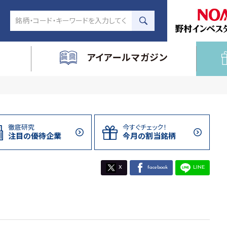
アイアールマガジン
徹底研究
今すぐチェック！
注目の
優待企業
今月の割当
銘柄
X
facebook
LINE