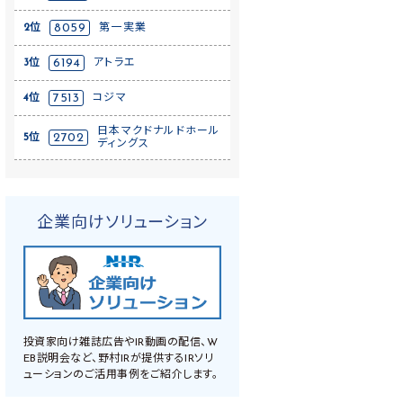
2位
8059
第一実業
3位
6194
アトラエ
4位
7513
コジマ
日本マクドナルドホール
5位
2702
ディングス
企業向けソリューション
投資家向け雑誌広告やIR動画の配信、W
EB説明会など、野村IRが提供するIRソリ
ューションのご活用事例をご紹介します。