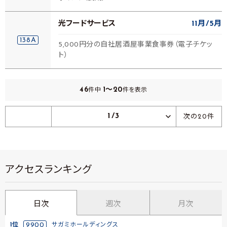
光フードサービス
11月
5月
138A
5,000円分の自社居酒屋事業食事券（電子チケッ
ト）
46
1～20
件中
件を表示
1/3
次の20件
アクセスランキング
日次
週次
月次
1位
9900
サガミホールディングス