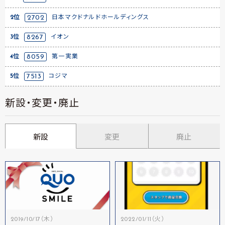
2位
2702
日本マクドナルドホールディングス
3位
8267
イオン
4位
8059
第一実業
5位
7513
コジマ
新設・変更・廃止
新設
変更
廃止
2019/10/17（木）
2022/01/11（火）