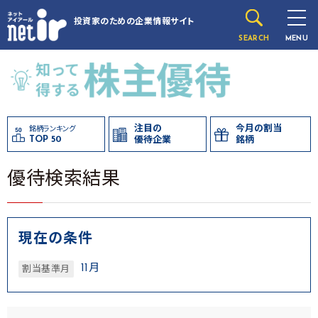
投資家のための
企業情報サイト
SEARCH
MENU
注目の
今月の割当
銘柄ランキング
TOP 50
優待企業
銘柄
優待検索結果
現在の条件
11月
割当基準月