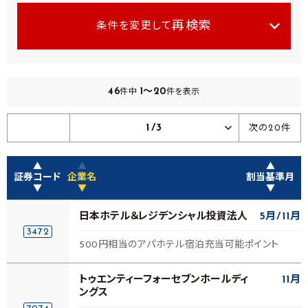
再検索
条件を変更して
46
1～20
件中
件を表示
1/3
次の20件
▲
▲
▲
証券コード
企業名
割当基準月
▼
▼
▼
日本ホテル＆レジデンシャル投資法人
5月
11月
3472
500円相当のアパホテル宿泊充当可能ポイント
トゥエンティーフォーセブンホールディ
11月
ングス