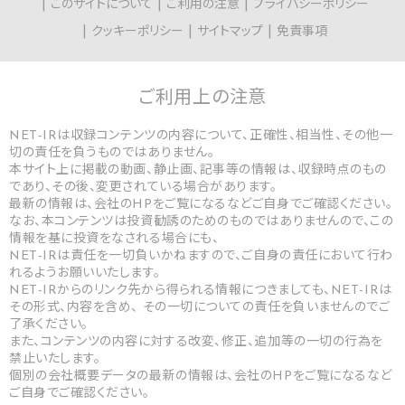
このサイトについて
ご利用の注意
プライバシーポリシー
クッキーポリシー
サイトマップ
免責事項
ご利用上の
注意
NET-IRは収録コンテンツの内容について、正確性、相当性、その他一
切の責任を負うものではありません。
本サイト上に掲載の動画、静止画、記事等の情報は、収録時点のもの
であり、その後、変更されている場合があります。
最新の情報は、会社のHPをご覧になるなどご自身でご確認ください。
なお、本コンテンツは投資勧誘のためのものではありませんので、この
情報を基に投資をなされる場合にも、
NET-IRは責任を一切負いかねますので、ご自身の責任において行わ
れるようお願いいたします。
NET-IRからのリンク先から得られる情報につきましても、NET-IRは
その形式、内容を含め、 その一切についての責任を負いませんのでご
了承ください。
また、コンテンツの内容に対する改変、修正、追加等の一切の行為を
禁止いたします。
個別の会社概要データの最新の情報は、会社のHPをご覧になるなど
ご自身でご確認ください。