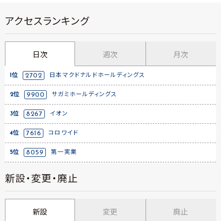
アクセスランキング
日次
週次
月次
1位
2702
日本マクドナルドホールディングス
2位
9900
サガミホールディングス
3位
8267
イオン
4位
7616
コロワイド
5位
8059
第一実業
新設・変更・廃止
新設
変更
廃止