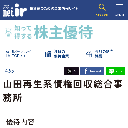
投資家のための
企業情報サイト
SEARCH
MENU
注目の
今月の割当
銘柄ランキング
TOP 50
優待企業
銘柄
4351
X
facebook
LINE
山田再生系債権回収総合事
務所
優待内容