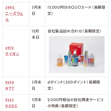
3992
3月末
15,000円分のQUOカード（長期限
ニーズウェ
日
定）
ル
12月
自社製品詰め合わせ（長期限定）
末日
4912
ライオン
9432
3月末
dポイント1,500ポイント（長期限
ＮＴＴ
日
定）
9433
3月末
2,000円相当の自社関連サービス
ＫＤＤＩ
日
の特典（長期限定）