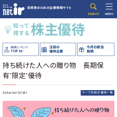
投資家のための
企業情報サイト
SEARCH
MENU
注目の
今月の割当
銘柄ランキング
TOP 50
優待企業
銘柄
持ち続けた人への贈り物 長期保
有“限定”優待
2026/06/10（水）
テーマ別株主優待一覧