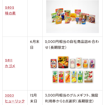
2802
味の素
6月末
2,000円相当の自社商品詰め合わ
日
せ（長期限定）
2811
カゴメ
3003
12月
3,000円相当のグルメギフト、施設
ヒューリック
末日
利用券から2点選択（長期限定）