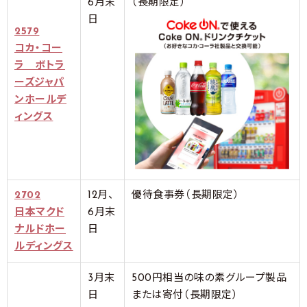
6月末
（長期限定）
日
2579
コカ・コー
ラ ボトラ
ーズジャパ
ンホールデ
ィングス
2702
12月、
優待食事券（長期限定）
日本マクド
6月末
ナルドホー
日
ルディングス
3月末
500円相当の味の素グループ製品
日
または寄付（長期限定）