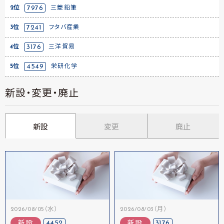
2位
7976
三菱鉛筆
3位
7241
フタバ産業
4位
3176
三洋貿易
5位
4549
栄研化学
新設・変更・廃止
新設
変更
廃止
2026/08/05（水）
2026/08/03（月）
4452
3176
新設
新設