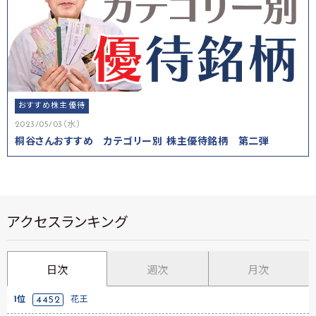
おすすめ株主優待
2023/05/03（水）
桐谷さんおすすめ カテゴリー別 株主優待銘柄 第二弾
アクセスランキング
日次
週次
月次
1位
4452
花王