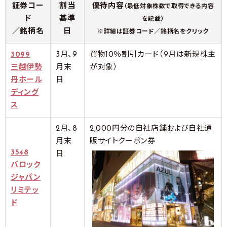
証券コー
割当
優待内容
（最低対象株数で取得できる内容
ド
基準
を記載）
／銘柄名
日
※詳細は証券コード／銘柄名をクリック
3099
3月、9
買物10％割引カード（9月は新規株主
三越伊勢
月末
が対象）
丹ホール
日
ディング
ス
2月、8
2,000円分の自社店舗および自社通
月末
販サイトクーポン券
3548
日
バロック
ジャパン
リミテッ
ド