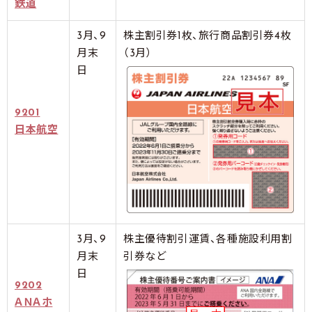
鉄道
3月、9
株主割引券1枚、旅行商品割引券4枚
月末
（3月）
日
9201
日本航空
3月、9
株主優待割引運賃、各種施設利用割
月末
引券など
日
9202
ＡＮＡホ