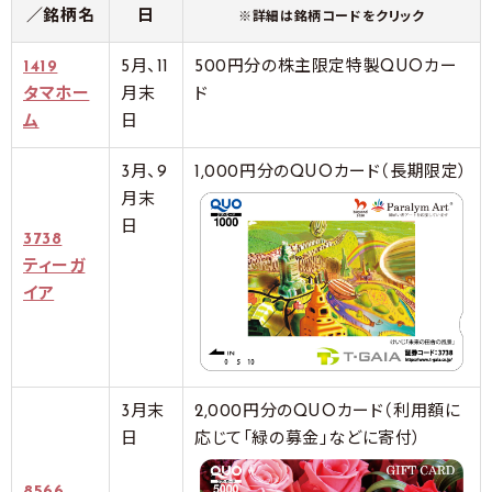
／銘柄名
日
※詳細は銘柄コードをクリック
1419
5月、11
500円分の株主限定特製QUOカー
タマホー
月末
ド
ム
日
3月、9
1,000円分のQUOカード（長期限定）
月末
日
3738
ティーガ
イア
3月末
2,000円分のQUOカード（利用額に
日
応じて「緑の募金」などに寄付）