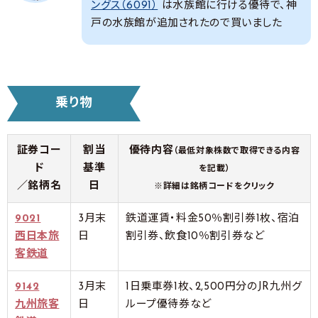
ングス（6091）
は水族館に行ける優待で、神
戸の水族館が追加されたので買いました
乗り物
証券コー
割当
優待内容
（最低対象株数で取得できる内容
ド
基準
を記載）
／銘柄名
日
※詳細は銘柄コードをクリック
9021
3月末
鉄道運賃・料金50％割引券1枚、宿泊
西日本旅
日
割引券、飲食10％割引券など
客鉄道
9142
3月末
1日乗車券1枚、2,500円分のJR九州グ
九州旅客
日
ループ優待券など