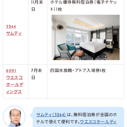
11月末
ホテル優待無料宿泊券（電子チケッ
日
ト）1枚
3244
サムティ
6091
7月末
四国水族館・アトア入場券1枚
ウエスコ
日
ホールデ
ィングス
サムティ（3244）
は、無料宿泊券が全国のホ
テルで使えて便利です。
ウエスコホールディ